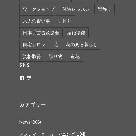
ワークショップ
体験レッスン
壁飾り
大人の習い事
手作り
日本手芸普及協会
結婚準備
自宅サロン
花
花のある暮らし
資格取得
贈り物
造花
SNS
ritaflower.calligraphy
rita_ym
さ
さ
ん
ん
の
の
プ
プ
ロ
ロ
カテゴリー
フ
フ
ィ
ィ
ー
ー
News
(808)
ル
ル
を
を
Facebook
Instagram
アンティーク・ガーデニング
(134)