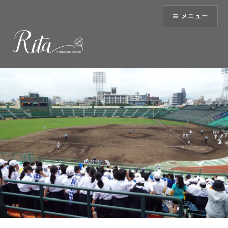
コ
メニュー
ン
テ
ン
ツ
へ
ス
キ
ッ
プ