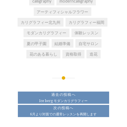
calligraphy
moderncalligraphy
アーティフィシャルフラワー
カリグラフィー北九州
カリグラフィー福岡
モダンカリグラフィー
体験レッスン
夏の甲子園
結婚準備
自宅サロン
花のある暮らし
資格取得
造花
投
稿
過去の投稿へ
ナ
Ice berg モダンカリグラフィー
次の投稿へ
ビ
6月より対面での通常レッスンを再開します
ゲ