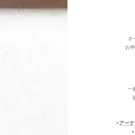
オ
お
一
>
アーテ
>