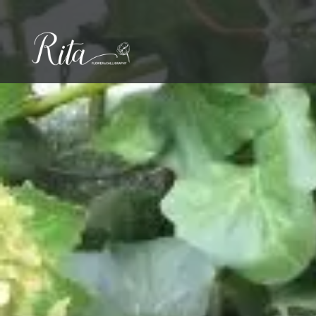
コ
ン
テ
ン
ツ
へ
ス
キ
ッ
プ