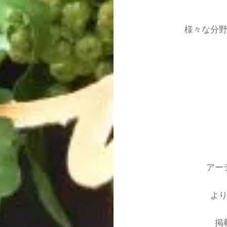
様々な分
アー
よ
掲