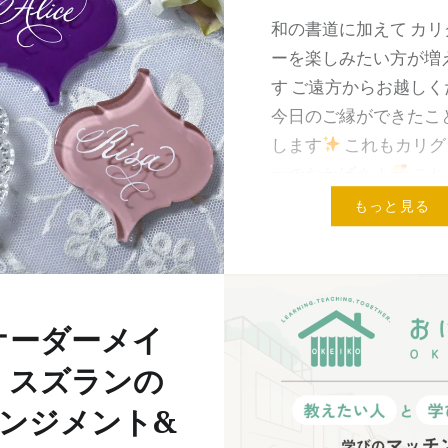
和の書道に加えて カリ
ーを楽しみたい方が増
す ご遠方からお越しく
今日のご縁ができたこ
します
これもカリグ
ーのおかげさま
こち
験レッスンの方 エ…
もっと見る
共有:
メールア
オーダーメイ
】スズランの
ンジメント&