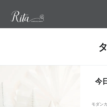
コ
ン
テ
ン
ツ
へ
ス
タ
キ
ッ
プ
今
モダンカ