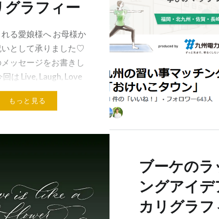
リグラフィー
れる愛娘様へ お母様か
祝いとして承りました♡
のメッセージをお書きし
は Live, Laugh, Love
 Happy 新郎名&新婦名 海
もっと見る
ディングでも 好まれ…
メールアドレス
ブーケのラ
ングアイデ
カリグラフ