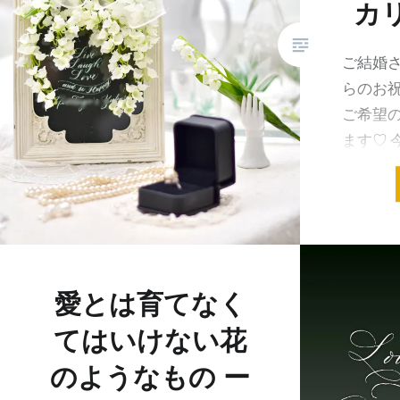
カ
ご結婚さ
らのお
ご希望
ます♡ 今回
and be
外のウェ
共有:
愛とは育てなく
てはいけない花
のようなもの ー