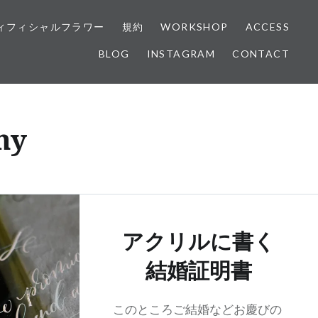
ィフィシャルフラワー
規約
WORKSHOP
ACCESS
BLOG
INSTAGRAM
CONTACT
hy
アクリルに書く
結婚証明書
このところご結婚などお慶びの