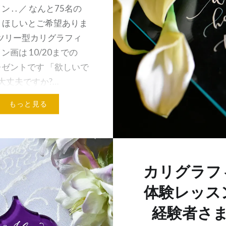
 . . ／ なんと75名の
!! ほしいとご希望ありま
 ツリー型カリグラフィ
ン画は 10/20までの
ゼントです 「欲しいで
だ大丈夫ですか?…
もっと見る
メールアドレス
カリグラフ
体験レッ
経験者さ