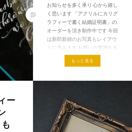
お知らせを多く承り 心から嬉し
く思います 「アクリルにカリグ
ラフィーで書く結婚証明書」の
オーダーを頂き制作中です 今回
は新郎新婦のお写真もレイアウ
トに含みます お祝いの気持ちを
込めて&#x1f…
もっと見る
共有:
メールアドレス
ィー
スン
まも