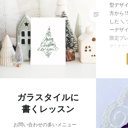
型デザイン
方から 
した ＼
ーデザイ
限定プレ
す! ま
共有:
ガラスタイルに
書くレッスン
お問い合わせの多いメニュー