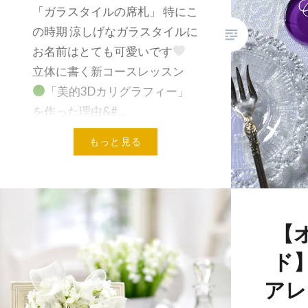
「ガラスタイルの席札」 特にこ
の時期 涼しげなガラスタイルに
お名前はとても可愛いです
立体に書く新コースレッスン
「美的3Dカリグラフィー」
を作った理由&#…
もっと見る
共有:
メールアドレス
【
ド
アレ