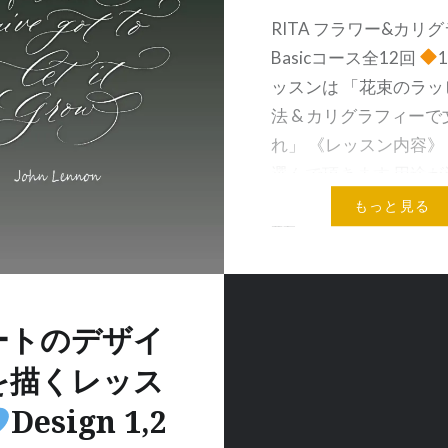
RITA フラワー&カリ
Basicコース全12回
ッスンは 「花束のラッ
法 & カリグラフィー
れ」 《レッスン内容》
選んで頂きます 用途が
もっと見る
共有:
メールア
ートのデザイ
を描くレッス
Design 1,2