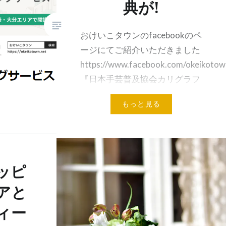
典が!
おけいこタウンのfacebookのペ
ージにてご紹介いただきました
https://www.facebook.com/okeikotow
『日本手芸普及協会カリグラフ
ィー講師 カリキュラムや費用に
もっと見る
ついて』 以下faceb…
共有:
メールアドレス
ッピ
アと
ィー