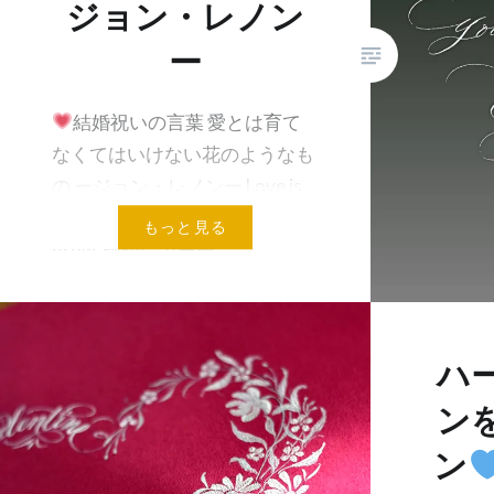
ジョン・レノン
ー
結婚祝いの言葉 愛とは育て
なくてはいけない花のようなも
の ージョン・レノンー Love is
like a flower you’ve got to let it
もっと見る
grow. 確かにガーデニ…
共有:
メールアドレス
ハ
ン
ン