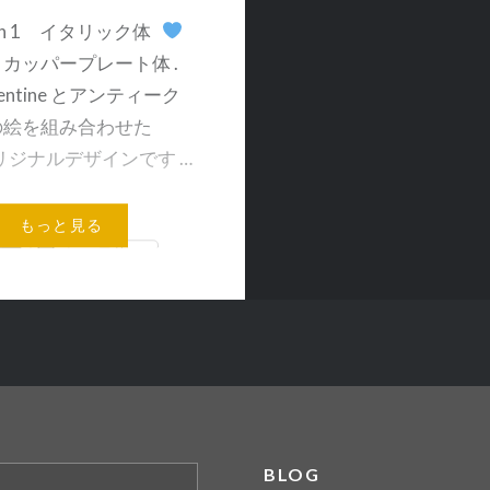
ign 1 イタリック体
n 2 カッパープレート体 .
lentine とアンティーク
の絵を組み合わせた
オリジナルデザインです …
もっと見る
メールアドレス
BLOG