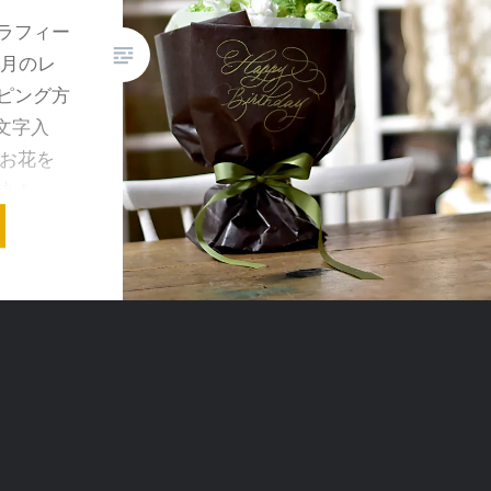
グラフィー
1月のレ
ピング方
で文字入
 お花を
決まっ…
ドレス