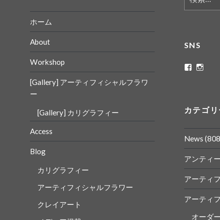
ゲ
索:
ー
ホーム
シ
About
SNS
ョ
Workshop
ン
ritaflowe
rita_
さ
さ
[Gallery] アーティフィシャルフラワ
ん
ん
の
の
ー
プ
プ
ロ
ロ
カテゴリ
[Gallery] カリグラフィー
フ
フ
ィ
ィ
ー
ー
Access
ル
ル
News
(808
を
を
Blog
Faceboo
Insta
アンティ
で
で
表
表
カリグラフィー
示
示
アーティ
アーティフィシャルフラワー
アーティ
クレイアート
オーダ