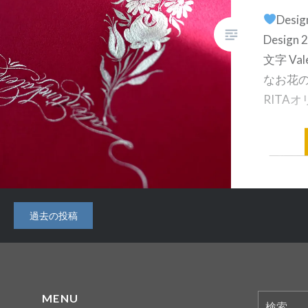
Des
Desig
文字 Va
なお花
RITA
共有:
投
過去の投稿
稿
ナ
ビ
MENU
検