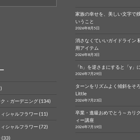
家族の幸せを、美しい文字で
いうこと
2026年8月5日
消さなくていいガイドライン 
r.calligraphy
ym
用アイテム
2026年8月3日
「h」を逆さまにすると「y」
ー
2026年7月29日
ターンをリズムよく傾斜をそ
)
Little
k
gram
2026年7月23日
ーク・ガーデニング
(134)
卒業・進級おめでとう～カリ
フィシャルフラワー
(11)
ィー講座
フィシャルフラワー
(72)
2026年7月19日
ー
(33)