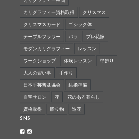
カリグラフィー資格取得
クリスマス
クリスマスカード
ゴシック体
テーブルフラワー
バラ
プレ花嫁
モダンカリグラフィー
レッスン
ワークショップ
体験レッスン
壁飾り
大人の習い事
手作り
日本手芸普及協会
結婚準備
自宅サロン
花
花のある暮らし
資格取得
贈り物
造花
SNS
ritaflower.calligraphy
rita_ym
さ
さ