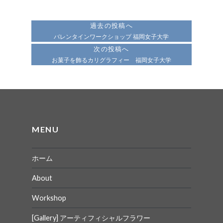
投
稿
過去の投稿へ
ナ
バレンタインワークショップ 福岡女子大学
次の投稿へ
ビ
お菓子を飾るカリグラフィー 福岡女子大学
ゲ
ー
シ
ョ
MENU
ン
ホーム
About
Workshop
[Gallery] アーティフィシャルフラワー