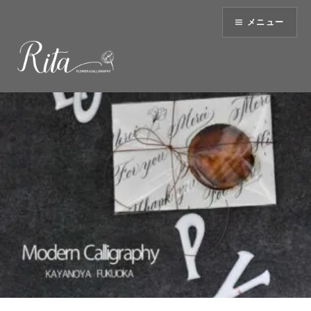
コ
メニュー
ン
テ
ン
ツ
へ
ス
キ
ッ
プ