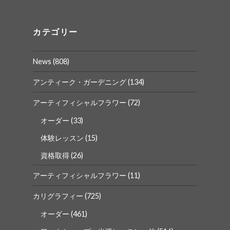
ん
ん
の
の
プ
プ
ロ
ロ
カテゴリー
フ
フ
ィ
ィ
ー
ー
News
(808)
ル
ル
を
を
Facebook
Instagram
アンティーク・ガーデニング
(134)
で
で
表
表
アーティフィシャルフラワー
(72)
示
示
オーダー
(33)
体験レッスン
(15)
資格取得
(26)
アーティフィシャルフラワー
(11)
カリグラフィー
(725)
オーダー
(461)