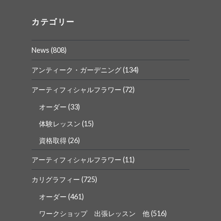
の
の
プ
プ
ロ
ロ
カテゴリー
フ
フ
ィ
ィ
ー
ー
News
(808)
ル
ル
を
を
Facebook
Instagram
アンティーク・ガーデニング
(134)
で
で
表
表
アーティフィシャルフラワー
(72)
示
示
オーダー
(33)
体験レッスン
(15)
資格取得
(26)
アーティフィシャルフラワー
(11)
カリグラフィー
(725)
オーダー
(461)
ワークショップ 出張レッスン 他
(516)