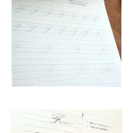
動
画
プ