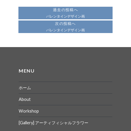
稿
過去の投稿へ
ナ
バレンタインデザイン画
次の投稿へ
ビ
バレンタインデザイン画
ゲ
ー
シ
ョ
MENU
ン
ホーム
About
Workshop
[Gallery] アーティフィシャルフラワー