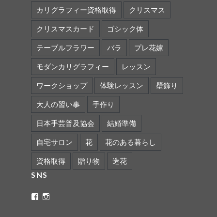
カリグラフィー資格取得
クリスマス
クリスマスカード
ゴシック体
テーブルフラワー
バラ
プレ花嫁
モダンカリグラフィー
レッスン
ワークショップ
体験レッスン
壁飾り
大人の習い事
手作り
日本手芸普及協会
結婚準備
自宅サロン
花
花のある暮らし
資格取得
贈り物
造花
SNS
ritaflower.calligraphy
rita_ym
さ
さ
ん
ん