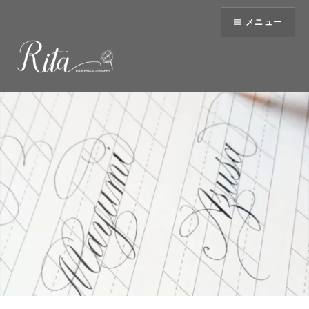
コ
メニュー
ン
テ
ン
ツ
へ
ス
キ
ッ
プ