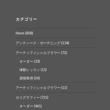
さ
さ
ん
ん
の
の
プ
プ
ロ
ロ
カテゴリー
フ
フ
ィ
ィ
ー
ー
News
(808)
ル
ル
を
を
Facebook
Instagram
アンティーク・ガーデニング
(134)
で
で
表
表
アーティフィシャルフラワー
(72)
示
示
オーダー
(33)
体験レッスン
(15)
資格取得
(26)
アーティフィシャルフラワー
(11)
カリグラフィー
(725)
オーダー
(461)