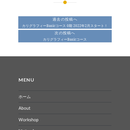
投
稿
過去の投稿へ
ナ
カリグラフィーBasicコース 0期 2022年2月スタート！
次の投稿へ
ビ
カリグラフィーBasicコース
ゲ
ー
シ
ョ
MENU
ン
ホーム
About
Workshop