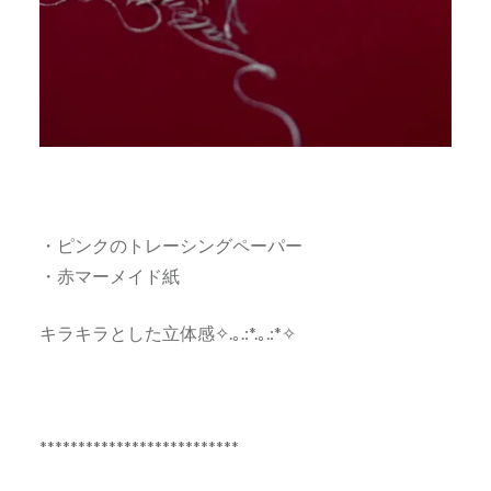
・ピンクのトレーシングペーパー
・赤マーメイド紙
キラキラとした立体感✧.｡.:*.｡.:*✧
**************************