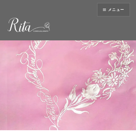
コ
メニュー
ン
テ
ン
ツ
へ
ス
キ
ッ
プ