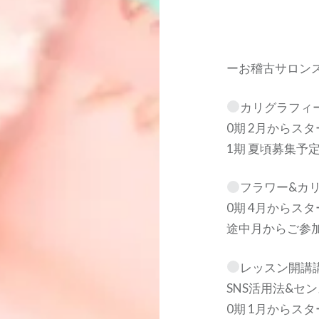
ーお稽古サロン
カリグラフィー
0期 2月からス
1期 夏頃募集予
フラワー&カリグ
0期 4月からス
途中月からご参加
レッスン開講講
SNS活用法&セ
0期 1月からス