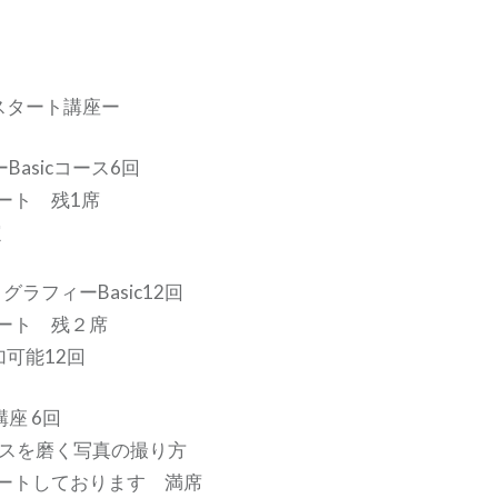
スタート講座ー
Basicコース6回
タート 残1席
定
ラフィーBasic12回
タート 残２席
可能12回
座 6回
ンスを磨く写真の撮り方
タートしております 満席