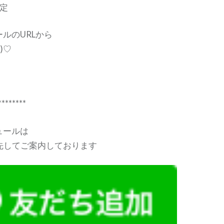
定
ルのURLから
 )♡
********
ュールは
優先してご案内しております