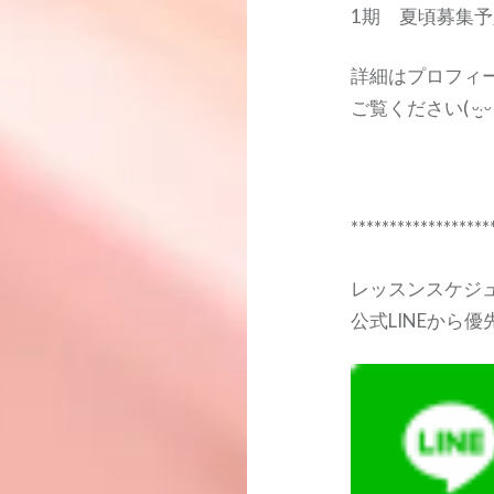
1期 夏頃募集予
詳細はプロフィー
ご覧ください( ᵕ·̮ᵕ
******************
レッスンスケジ
公式LINEから