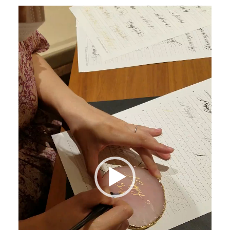
動
画
プ
レ
ー
ヤ
ー