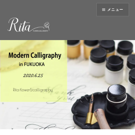
コ
メニュー
ン
テ
ン
ツ
へ
ス
キ
ッ
プ