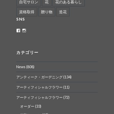
自宅サロン
花
花のある暮らし
資格取得
贈り物
造花
SNS
ritaflower.calligraphy
rita_ym
さ
さ
ん
ん
の
の
プ
プ
ロ
ロ
カテゴリー
フ
フ
ィ
ィ
ー
ー
News
(808)
ル
ル
を
を
Facebook
Instagram
アンティーク・ガーデニング
(134)
で
で
表
表
アーティフィシャルフラワー
(11)
示
示
アーティフィシャルフラワー
(72)
オーダー
(33)