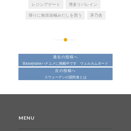
レジンアゲート
博多リバレイン
帰りに無添加極みだしを買う
茅乃舎
投
稿
過去の投稿へ
ナ
Hanayumeハナユメに掲載中です ウェルカムボード
次の投稿へ
ビ
スウェーデンの国民食とは
ゲ
ー
シ
ョ
MENU
ン