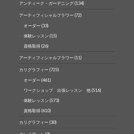
Facebook
Instagram
アンティーク・ガーデニング
(134)
で
で
表
表
アーティフィシャルフラワー
(72)
示
示
オーダー
(33)
体験レッスン
(15)
資格取得
(26)
アーティフィシャルフラワー
(11)
カリグラフィー
(725)
オーダー
(461)
ワークショップ 出張レッスン 他
(516)
体験レッスン
(573)
資格取得
(610)
カリグラフィー
(30)