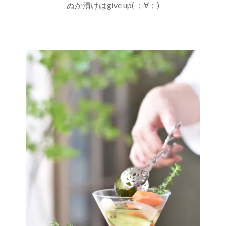
ぬか漬けはgive up( ；∀；)