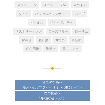
スウェーデン
スウェーデン製
スパイス
タイム
ハッセルバックポテト
ハーブ
ピクルス
ベイクドポテト
ペストリートング
ローズマリー
ローリエ
保存食
夏野菜
寿司酢
月桂樹
疲労回復
酢漬け
黒こしょう
投
稿
過去の投稿へ
ナ
モダンカリグラフィー レジンに書くレッスン
次の投稿へ
ビ
7月の茅乃舎レッスン