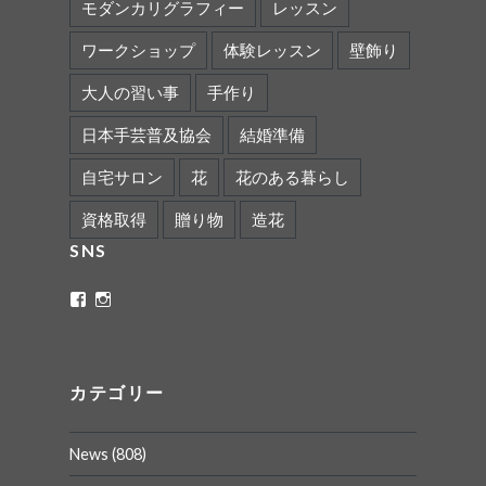
モダンカリグラフィー
レッスン
ワークショップ
体験レッスン
壁飾り
大人の習い事
手作り
日本手芸普及協会
結婚準備
自宅サロン
花
花のある暮らし
資格取得
贈り物
造花
SNS
ritaflower.calligraphy
rita_ym
さ
さ
ん
ん
の
の
プ
プ
ロ
ロ
カテゴリー
フ
フ
ィ
ィ
ー
ー
News
(808)
ル
ル
を
を