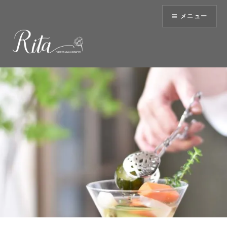
コ
メニュー
ン
テ
ン
ツ
へ
ス
キ
ッ
プ