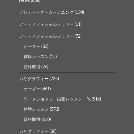
News
(808)
ル
ル
を
を
Facebook
Instagram
アンティーク・ガーデニング
(134)
で
で
表
表
アーティフィシャルフラワー
(11)
示
示
アーティフィシャルフラワー
(72)
オーダー
(33)
体験レッスン
(15)
資格取得
(26)
カリグラフィー
(725)
オーダー
(461)
ワークショップ 出張レッスン 他
(516)
体験レッスン
(573)
資格取得
(610)
カリグラフィー
(30)