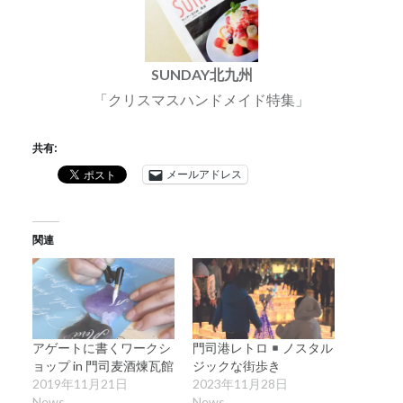
SUNDAY北九州
「クリスマスハンドメイド特集」
共有:
メールアドレス
関連
アゲートに書くワークシ
門司港レトロ
ノスタル
ョップ in 門司麦酒煉瓦館
ジックな街歩き
2019年11月21日
2023年11月28日
News
News