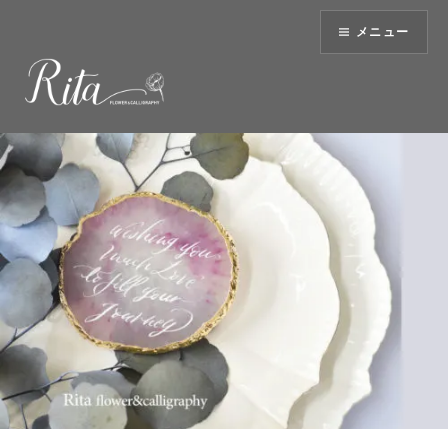
コ
メニュー
ン
テ
ン
ツ
へ
ス
キ
ッ
プ