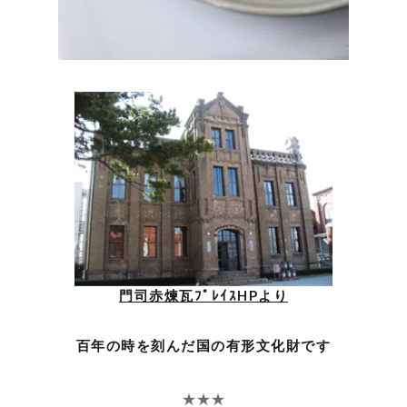
門司赤煉瓦ﾌﾟﾚｲｽHPより
百年の時を刻んだ国の有形文化財です
★★★