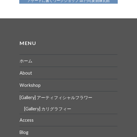
アゲートに書くワークショップ in 門司麦酒煉瓦館
ゲ
ー
シ
ョ
MENU
ン
ホーム
About
Workshop
[Gallery] アーティフィシャルフラワー
[Gallery] カリグラフィー
Access
Blog