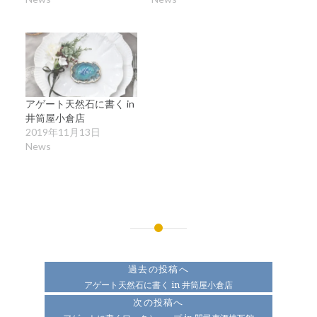
アゲート天然石に書く in
井筒屋小倉店
2019年11月13日
News
投
稿
過去の投稿へ
ナ
アゲート天然石に書く in 井筒屋小倉店
次の投稿へ
ビ