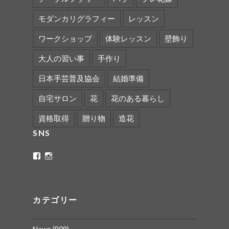
モダンカリグラフィー
レッスン
ワークショップ
体験レッスン
壁飾り
大人の習い事
手作り
日本手芸普及協会
結婚準備
自宅サロン
花
花のある暮らし
資格取得
贈り物
造花
SNS
ritaflower.calligraphy
rita_ym
さ
さ
ん
ん
の
の
プ
プ
ロ
ロ
カテゴリー
フ
フ
ィ
ィ
ー
ー