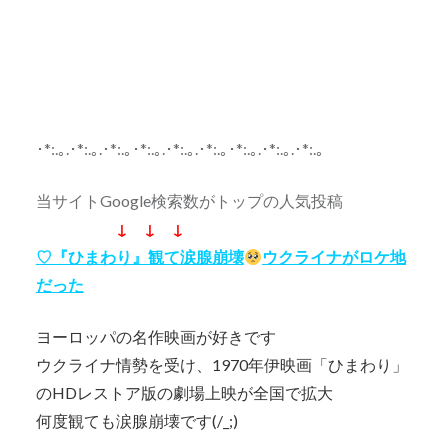
･*:.｡.･*:.｡.･*:.｡･*:.｡.･*:.｡.･*:.｡･*:.｡.･*:.｡.･*:.｡
当サイトGoogle検索数がトップの人気投稿
↓ ↓ ↓
♡『ひまわり』観て涙腺崩壊
ウクライナがロケ地
だった
ヨーロッパの名作映画が好きです
ウクライナ情勢を受け、1970年伊映画「ひまわり」
のHDレストア版の劇場上映が全国で拡大
何度観ても涙腺崩壊です(/_;)