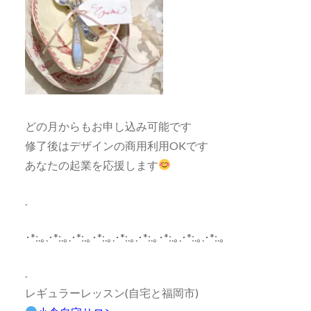
どの月からもお申し込み可能です
修了後はデザインの商用利用OKです
あなたの起業を応援します
.
･*:.｡.･*:.｡.･*:.｡･*:.｡.･*:.｡.･*:.｡･*:.｡.･*:.｡.･*:.｡
.
レギュラーレッスン(自宅と福岡市)