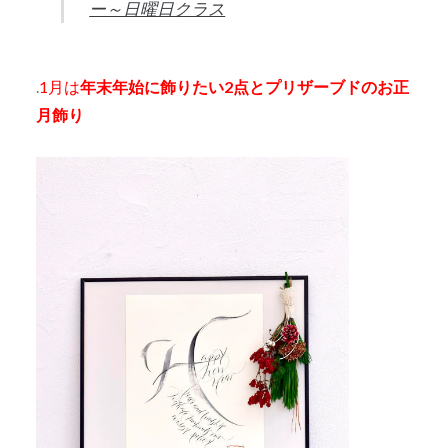
ー～日曜日クラス
.
1月は
年末年始に飾りたい2点とプリザーブドのお正
月飾り