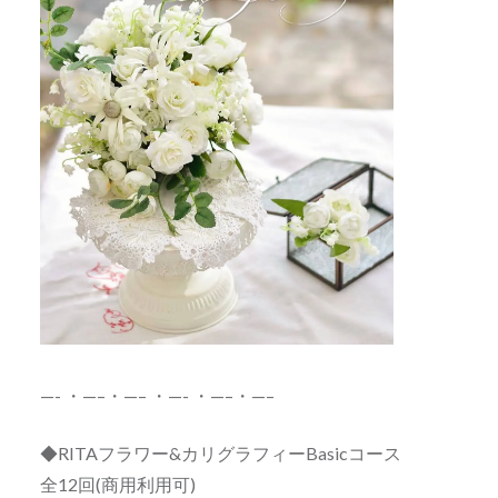
—- ・—–・—– ・—- ・—–・—–
◆RITAフラワー&カリグラフィーBasicコース
全12回(商用利用可)