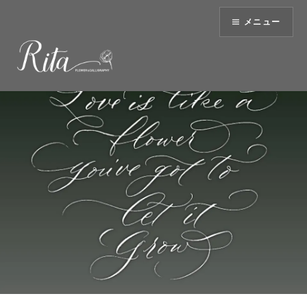
コ
メニュー
ン
テ
ン
ツ
へ
ス
キ
ッ
プ