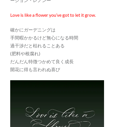
ージョン・レノンー
Love is like a flower you’ve got to let it grow.
確かにガーデニングは
手間暇かかるけど無心になる時間
過干渉だと枯れることある
(肥料や根腐れ)
だんだん特徴つかめて良く成長
開花に得も言われぬ喜び