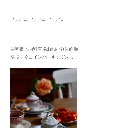
･*:.｡.･*:.｡.･*:.｡･*:.｡.･*:.｡.･*:.
自宅敷地内駐車場1台あり(先約順)
徒歩すぐコインパーキングあり