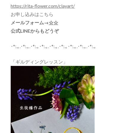
https://rita-flower.com/clayart/
お申し込みはこちら
メールフォーム→
☆☆
公式LINEからもどうぞ
･*:.｡.･*:.｡.･*:.｡･*:.｡.･*:.｡.･*:.｡･*:.｡.･*:.｡.･*:.｡
「ギルディングレッスン」