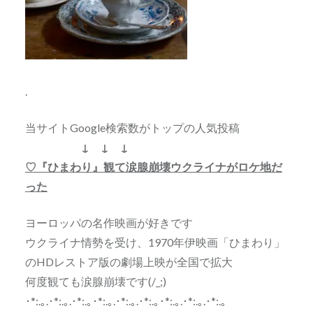
.
当サイトGoogle検索数がトップの人気投稿
↓ ↓ ↓
♡『ひまわり』観て涙腺崩壊ウクライナがロケ地だ
った
ヨーロッパの名作映画が好きです
ウクライナ情勢を受け、1970年伊映画「ひまわり」
のHDレストア版の劇場上映が全国で拡大
何度観ても涙腺崩壊です(/_;)
･*:.｡.･*:.｡.･*:.｡･*:.｡.･*:.｡.･*:.｡･*:.｡.･*:.｡.･*:.｡