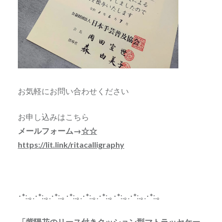
お気軽にお問い合わせください
お申し込みはこちら
メールフォーム→
☆☆
https://lit.link/ritacalligraphy
･*:.｡.･*:.｡.･*:.｡･*:.｡.･*:.｡.･*:.｡･*:.｡.･*:.｡.･*:.｡
「紫陽花のリース付きクッション型マトラッセケー