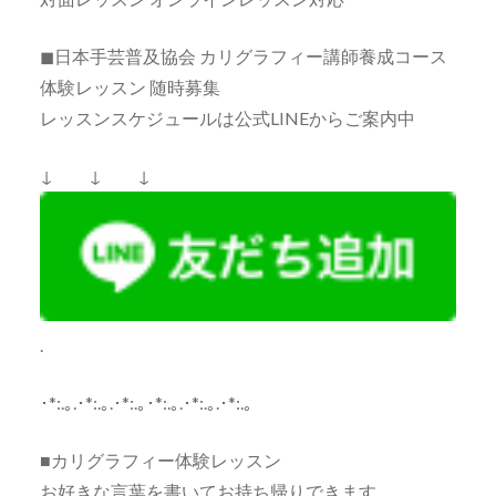
◼日本手芸普及協会 カリグラフィー講師養成コース
体験レッスン 随時募集
レッスンスケジュールは公式LINEからご案内中
↓ ↓ ↓
.
･*:.｡.･*:.｡.･*:.｡･*:.｡.･*:.｡.･*:.｡
■カリグラフィー体験レッスン
お好きな言葉を書いてお持ち帰りできます