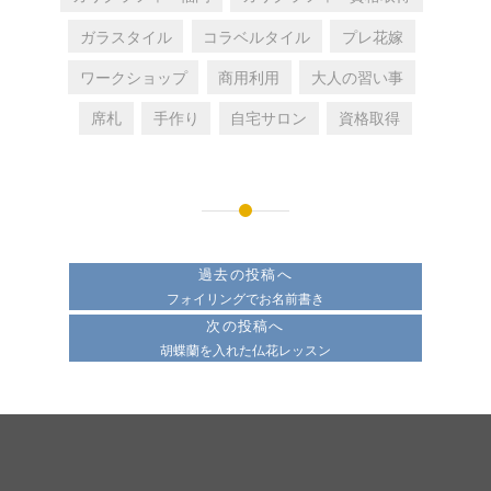
ガラスタイル
コラベルタイル
プレ花嫁
ワークショップ
商用利用
大人の習い事
席札
手作り
自宅サロン
資格取得
投
稿
過去の投稿へ
ナ
フォイリングでお名前書き
次の投稿へ
ビ
胡蝶蘭を入れた仏花レッスン
ゲ
ー
シ