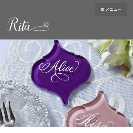
コ
メニュー
ン
テ
ン
ツ
へ
ス
キ
ッ
プ