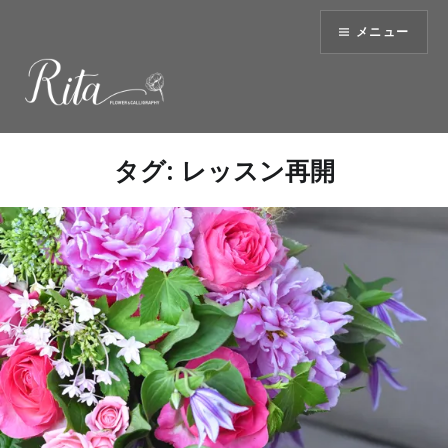
コ
メニュー
ン
テ
ン
ツ
へ
ス
タグ:
レッスン再開
キ
ッ
プ