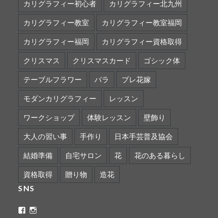
カリグラフィー初心者
カリグラフィー北九州
カリグラフィー教室
カリグラフィー教室福岡
カリグラフィー福岡
カリグラフィー資格取得
クリスマス
クリスマスカード
ゴシック体
テーブルフラワー
バラ
プレ花嫁
モダンカリグラフィー
レッスン
ワークショップ
体験レッスン
壁飾り
大人の習い事
手作り
日本手芸普及協会
結婚準備
自宅サロン
花
花のある暮らし
資格取得
贈り物
造花
SNS
ritaflower.calligraphy
rita_ym
さ
さ