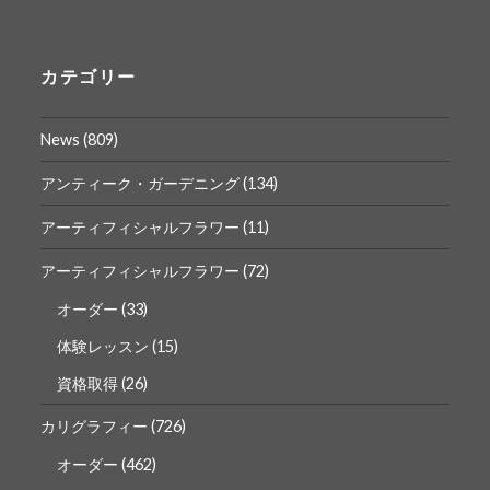
ん
ん
の
の
プ
プ
ロ
ロ
カテゴリー
フ
フ
ィ
ィ
ー
ー
News
(809)
ル
ル
を
を
Facebook
Instagram
アンティーク・ガーデニング
(134)
で
で
表
表
アーティフィシャルフラワー
(11)
示
示
アーティフィシャルフラワー
(72)
オーダー
(33)
体験レッスン
(15)
資格取得
(26)
カリグラフィー
(726)
オーダー
(462)