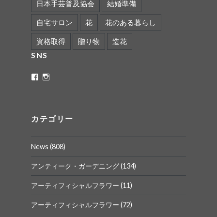
日本手芸普及協会
結婚準備
自宅サロン
花
花のある暮らし
資格取得
贈り物
造花
SNS
ritaflower.calligraphy
rita_ym
さ
さ
ん
ん
の
の
プ
プ
ロ
ロ
カテゴリー
フ
フ
ィ
ィ
ー
ー
News
(808)
ル
ル
を
を
Facebook
Instagram
アンティーク・ガーデニング
(134)
で
で
表
表
アーティフィシャルフラワー
(11)
示
示
アーティフィシャルフラワー
(72)