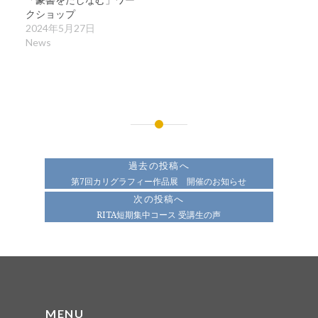
クショップ
2024年5月27日
News
投
稿
過去の投稿へ
ナ
第7回カリグラフィー作品展 開催のお知らせ
次の投稿へ
ビ
RITA短期集中コース 受講生の声
ゲ
ー
シ
ョ
MENU