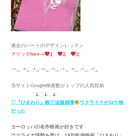
過去のハートのデザインレッスン
クリックhere→
1
2
3
･*:.｡.･*:.｡.･*:.｡･*:.｡.･*:.｡.･*:.｡･*:.｡.･*:.｡.･*:.｡
当サイトGoogle検索数がトップの人気投稿
↓ ↓ ↓
♡『ひまわり』観て涙腺崩壊
ウクライナがロケ地
だった
ヨーロッパの名作映画が好きです
ウクライナ情勢を受け、1970年伊映画「ひまわり」