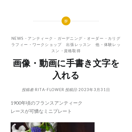
NEWS
・
アンティーク・ガーデニング
・
オーダー
・
カリグ
ラフィー
・
ワークショップ 出張レッスン 他
・
体験レッ
スン
・
資格取得
画像・動画に手書き文字を
入れる
投稿者:
RITA-FLOWER
投稿日:
2023年3月31日
1900年頃のフランスアンティーク
レースが可憐なミニプレート