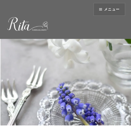
コ
メニュー
ン
テ
ン
ツ
へ
ス
キ
ッ
プ