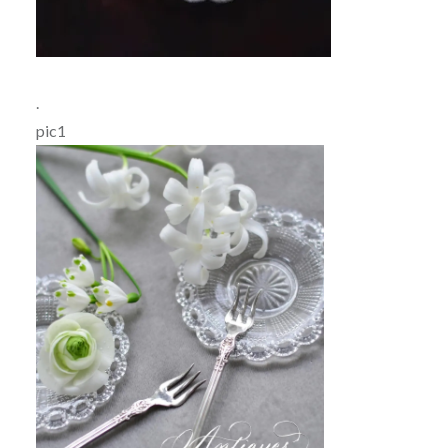
.
pic1