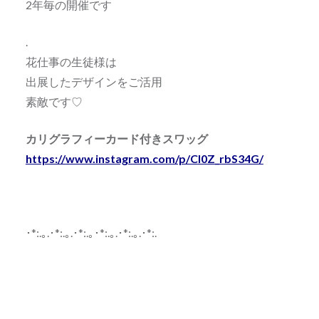
2年毎の開催です
.
花仕事の生徒様は
出展したデザインをご活用
素敵です♡
カリグラフィーカード付きスワッグ
https://www.instagram.com/p/Cl0Z_rbS34G/
･*:.｡.･*:.｡.･*:.｡･*:.｡.･*:.｡.･*:.