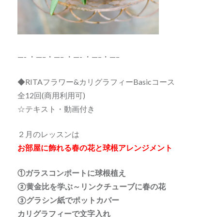
—- ・—–・—– ・—- ・—–・—–
◆RITAフラワー&カリグラフィーBasicコース
全12回(商用利用可)
☆テキスト・動画付き
２月のレッスンは
お部屋に飾れる春の花と球根アレンジメント
①ガラスコンポートに球根植え
②黄金比を学ぶ～リンクチューブに春の花
③グラシン紙でポットカバー
カリグラフィーで文字入れ