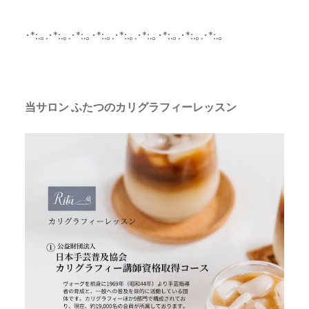
･*:.｡.･*:.｡.･*:.｡･*:.｡.･*:.｡.･*:.｡･*:.｡.･*:.｡.･*:.｡
当サロン ふたつのカリグラフィーレッスン