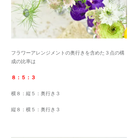
フラワーアレンジメントの奥行きを含めた３点の構
成の比率は
８：５：３
横８：縦５：奥行き３
縦８：横５：奥行き３