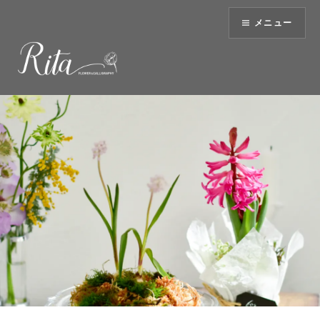
コ
メニュー
ン
テ
ン
ツ
へ
ス
キ
ッ
プ