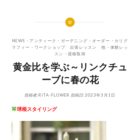
NEWS
・
アンティーク・ガーデニング
・
オーダー
・
カリグ
ラフィー
・
ワークショップ 出張レッスン 他
・
体験レッ
スン
・
資格取得
黄金比を学ぶ～リンクチュ
ーブに春の花
投稿者:
RITA-FLOWER
投稿日:
2023年3月1日
球根スタイリング