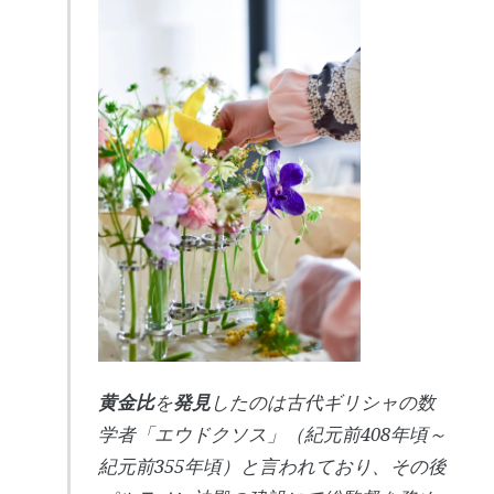
黄金比
を
発見
したのは古代ギリシャの数
学者「エウドクソス」（紀元前408年頃～
紀元前355年頃）と言われており、その後