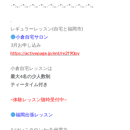
･*:.｡.･*:.｡.･*:.｡･*:.｡.･*:.｡.･*:.｡･*:.｡.･*:.｡.･*:.｡
.
レギュラーレッスン(自宅と福岡市)
小倉自宅サロン
3月お申し込み
https://activepage.jp/ent/re2f90py
小倉自宅レッスンは
最大4名の少人数制
ティータイム付き
~体験レッスン随時受付中~
福岡出張レッスン
おけいこタウン by九州電力