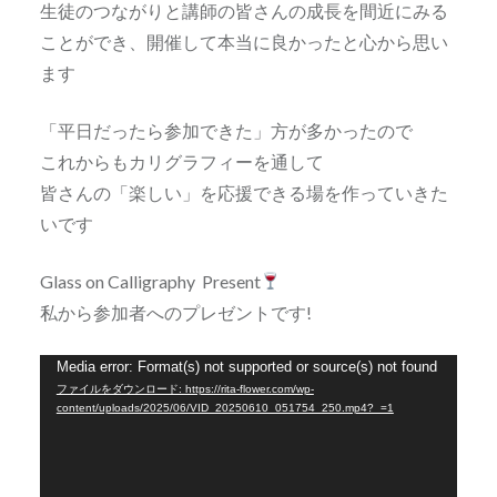
生徒のつながりと講師の皆さんの成長を間近にみる
ことができ、開催して本当に良かったと心から思い
ます
「平日だったら参加できた」方が多かったので
これからもカリグラフィーを通して
皆さんの「楽しい」を応援できる場を作っていきた
いです
Glass on Calligraphy Present
私から参加者へのプレゼントです!
動
Media error: Format(s) not supported or source(s) not found
ファイルをダウンロード: https://rita-flower.com/wp-
画
content/uploads/2025/06/VID_20250610_051754_250.mp4?_=1
プ
レ
ー