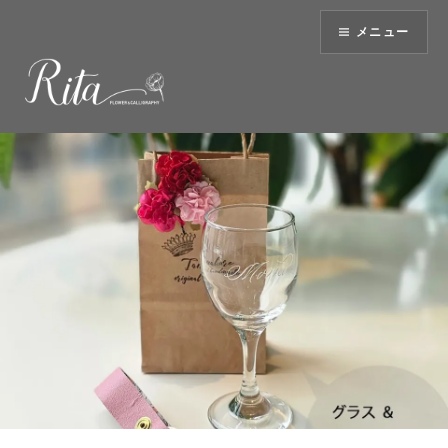
コ
メニュー
ン
テ
ン
ツ
へ
ス
キ
ッ
プ