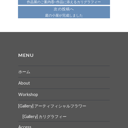
ナ
作品展のご案内⑧~作品に添えるカリグラフィー
次の投稿へ
ビ
庭の小屋が完成しました
ゲ
ー
シ
ョ
MENU
ン
ホーム
About
Workshop
[Gallery] アーティフィシャルフラワー
[Gallery] カリグラフィー
Access