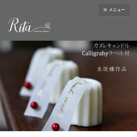
コ
メニュー
ン
テ
ン
ツ
へ
ス
キ
ッ
プ