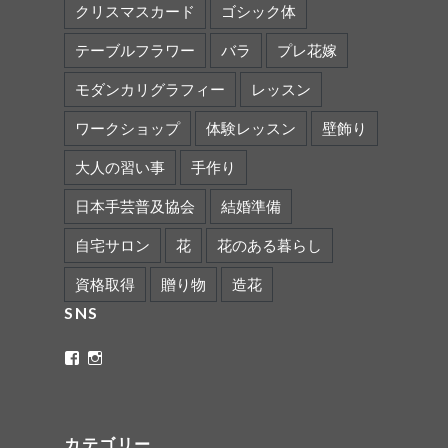
クリスマスカード
ゴシック体
テーブルフラワー
バラ
プレ花嫁
モダンカリグラフィー
レッスン
ワークショップ
体験レッスン
壁飾り
大人の習い事
手作り
日本手芸普及協会
結婚準備
自宅サロン
花
花のある暮らし
資格取得
贈り物
造花
SNS
ritaflower.calligraphy
rita_ym
さ
さ
ん
ん
の
の
プ
プ
ロ
ロ
カテゴリー