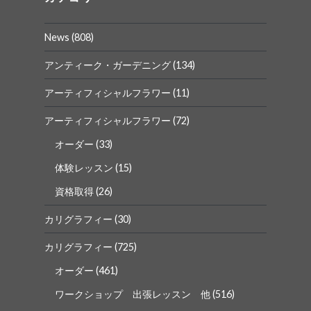
フ
フ
ィ
ィ
ー
ー
News
(808)
ル
ル
を
を
Facebook
Instagram
アンティーク・ガーデニング
(134)
で
で
表
表
アーティフィシャルフラワー
(11)
示
示
アーティフィシャルフラワー
(72)
オーダー
(33)
体験レッスン
(15)
資格取得
(26)
カリグラフィー
(30)
カリグラフィー
(725)
オーダー
(461)
ワークショップ 出張レッスン 他
(516)