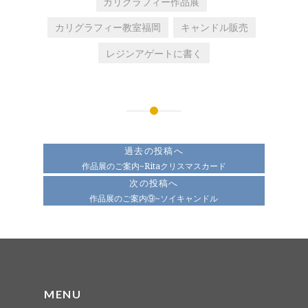
カリグラフィー作品展
カリグラフィー教室福岡
キャンドル販売
レジンアゲートに書く
投
稿
過去の投稿へ
ナ
作品展のご案内~Ritaクリスマスカード
次の投稿へ
ビ
作品展のご案内⑨~ソイキャンドル
ゲ
ー
シ
ョ
MENU