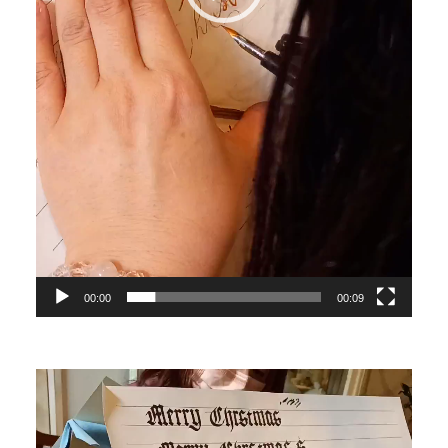
00:00
00:09
動
画
プ