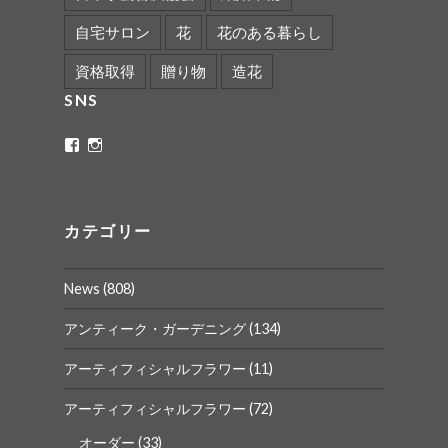
自宅サロン
花
花のある暮らし
資格取得
贈り物
造花
SNS
ritaflower.calligraphy
rita_ym
さ
さ
ん
ん
の
の
プ
プ
ロ
ロ
カテゴリー
フ
フ
ィ
ィ
ー
ー
News
(808)
ル
ル
を
を
Facebook
Instagram
アンティーク・ガーデニング
(134)
で
で
表
表
アーティフィシャルフラワー
(11)
示
示
アーティフィシャルフラワー
(72)
オーダー
(33)