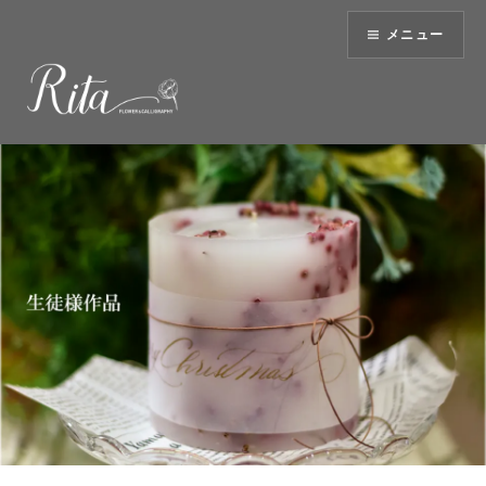
コ
メニュー
ン
テ
ン
ツ
へ
ス
キ
ッ
プ