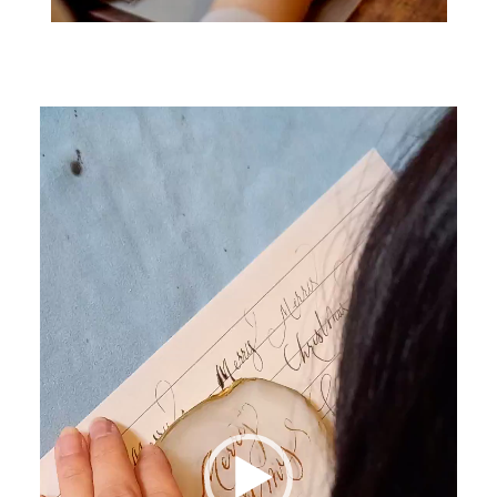
動
画
プ
レ
ー
ヤ
ー