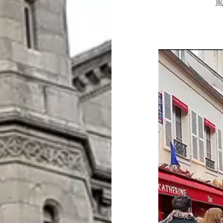
動
画
プ
レ
ー
ヤ
ー