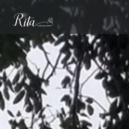
コ
ン
テ
ン
ツ
へ
ス
キ
ッ
プ