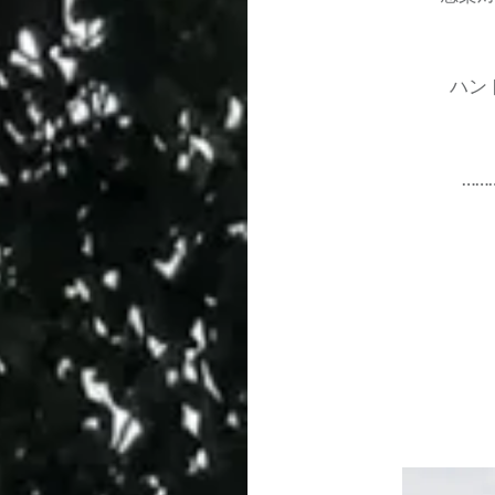
ハン
……