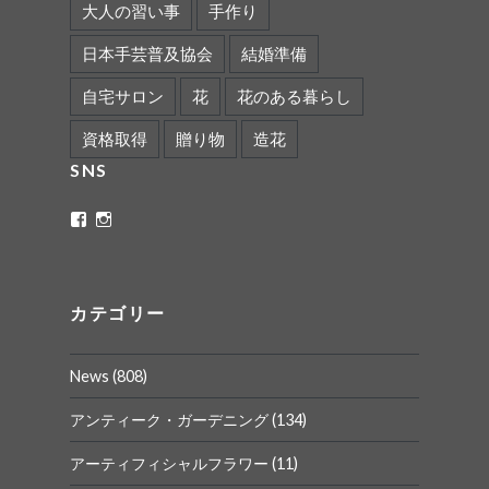
大人の習い事
手作り
日本手芸普及協会
結婚準備
自宅サロン
花
花のある暮らし
資格取得
贈り物
造花
SNS
ritaflower.calligraphy
rita_ym
さ
さ
ん
ん
の
の
プ
プ
ロ
ロ
カテゴリー
フ
フ
ィ
ィ
ー
ー
News
(808)
ル
ル
を
を
Facebook
Instagram
アンティーク・ガーデニング
(134)
で
で
表
表
アーティフィシャルフラワー
(11)
示
示