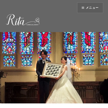
コ
メニュー
ン
テ
ン
ツ
へ
ス
キ
ッ
プ