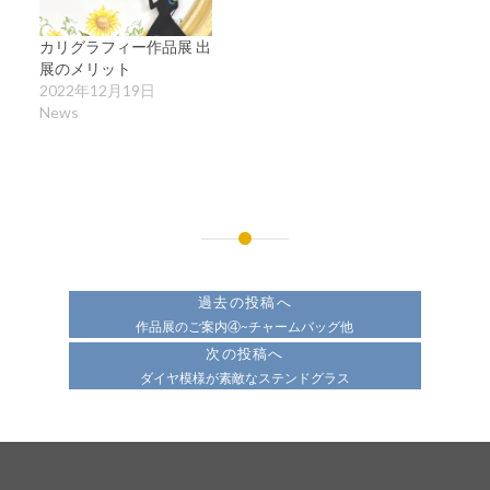
カリグラフィー作品展 出
展のメリット
2022年12月19日
News
投
稿
過去の投稿へ
ナ
作品展のご案内④~チャームバッグ他
次の投稿へ
ビ
ダイヤ模様が素敵なステンドグラス
ゲ
ー
シ