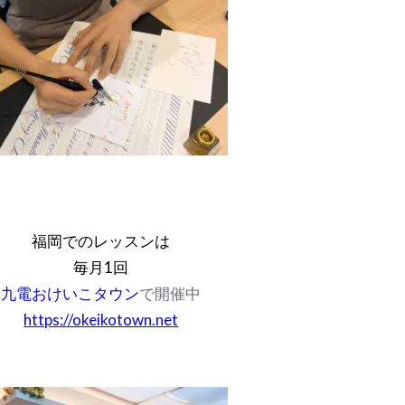
福岡でのレッスンは
毎月1回
九電おけいこタウン
で開催中
https://okeikotown.net