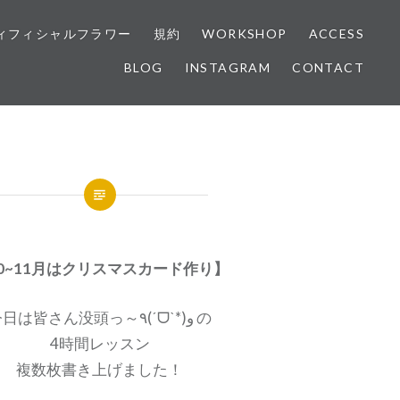
ィフィシャルフラワー
規約
WORKSHOP
ACCESS
BLOG
INSTAGRAM
CONTACT
0~11月はクリスマスカード作り】
今日は皆さん没頭っ～٩(ˊᗜˋ*)و の
4時間レッスン
複数枚書き上げました！