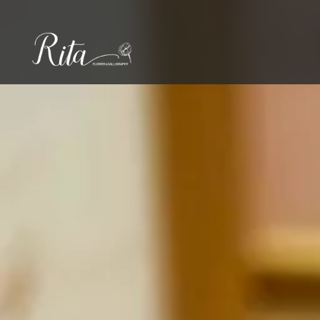
コ
ン
テ
ン
ツ
へ
ス
キ
ッ
プ