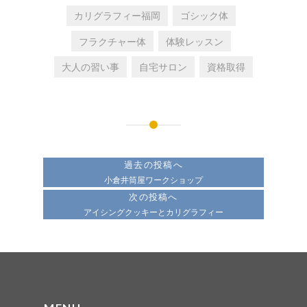
カリグラフィー福岡
ゴシック体
フラクチャー体
体験レッスン
大人の習い事
自宅サロン
資格取得
投
稿
過去の投稿へ
ナ
小倉井筒屋ワークショップ
次の投稿へ
ビ
アイシングクッキーとカリグラフィー
ゲ
ー
シ
ョ