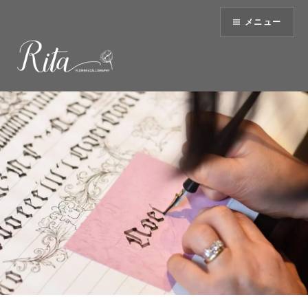
コ
メニュー
ン
テ
ン
ツ
へ
ス
キ
ッ
プ