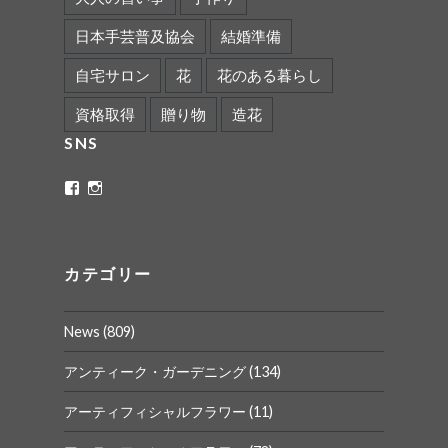
日本手芸普及協会
結婚準備
自宅サロン
花
花のある暮らし
資格取得
贈り物
造花
SNS
ritaflower.calligraphy
rita_ym
さ
さ
ん
ん
の
の
プ
プ
ロ
ロ
カテゴリー
フ
フ
ィ
ィ
ー
ー
News
(809)
ル
ル
を
を
Facebook
Instagram
アンティーク・ガーデニング
(134)
で
で
表
表
アーティフィシャルフラワー
(11)
示
示