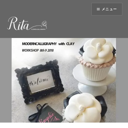
コ
メニュー
ン
テ
ン
ツ
へ
ス
キ
ッ
プ