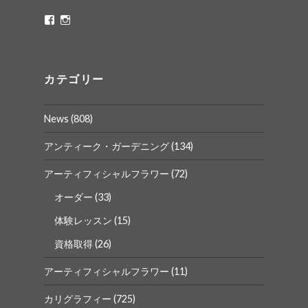
ritaflower.calligraphy
rita_ym
さ
さ
ん
ん
の
の
プ
プ
ロ
ロ
カテゴリー
フ
フ
ィ
ィ
ー
ー
News
(808)
ル
ル
を
を
Facebook
Instagram
アンティーク・ガーデニング
(134)
で
で
表
表
アーティフィシャルフラワー
(72)
示
示
オーダー
(33)
体験レッスン
(15)
資格取得
(26)
アーティフィシャルフラワー
(11)
カリグラフィー
(725)