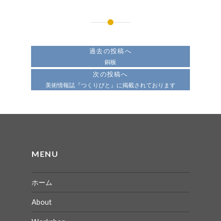
投
稿
過去の投稿へ
ナ
銅板
次の投稿へ
ビ
美術情報誌『つくりびと』に掲載されております
ゲ
ー
シ
ョ
MENU
ン
ホーム
About