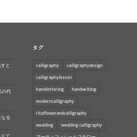
タグ
残すと
calligraphy
calligraphydesign
calligraphylesson
handlettering
handwriting
私の代
moderncalligraphy
ritaflowerandcalligraphy
になる
wedding
wedding calligraphy
ろえて
アーティフィシャルフラワー