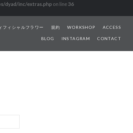
s/dyad/inc/extras.php
on line
36
ィフィシャルフラワー
規約
WORKSHOP
ACCESS
BLOG
INSTAGRAM
CONTACT