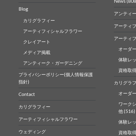
ル
ル
News
(808
を
を
Blog
Faceboo
Insta
アンティ
で
で
表
表
カリグラフィー
示
示
アーティ
アーティフィシャルフラワー
アーティ
クレイアート
オーダ
メディア掲載
体験レ
アンティーク・ガーデニング
資格取
プライバシーポリシー(個人情報保護
指針)
カリグラ
オーダ
Contact
ワーク
カリグラフィー
他
(516)
アーティフィシャルフラワー
体験レ
ウェディング
資格取