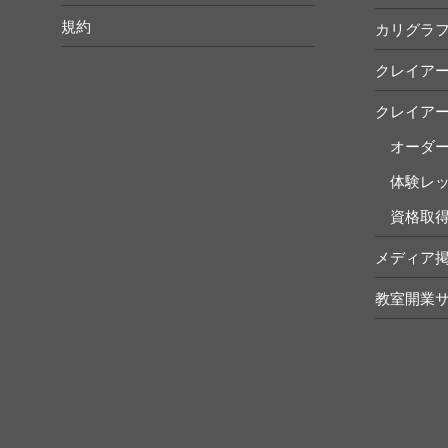
規約
カリグラ
クレイア
クレイア
オーダ
体験レ
資格取
メディア
教室開業