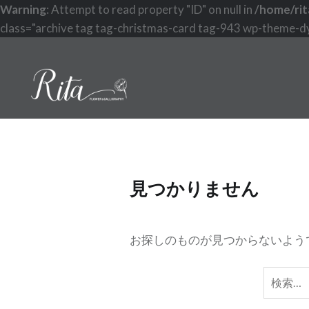
Warning
: Attempt to read property "ID" on null in
/home/rit
class="archive tag tag-christmas-card tag-943 wp-theme-dy
コ
ン
テ
ン
ツ
へ
ス
キ
見つかりません
ッ
プ
お探しのものが見つからないよう
検
索: