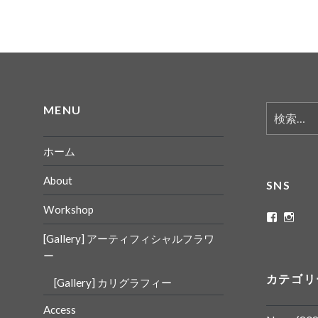
MENU
検
索:
ホーム
About
SNS
Workshop
ritaflowe
rita_
さ
さ
[Gallery] アーティフィシャルフラワ
ん
ん
の
の
ー
プ
プ
ロ
ロ
カテゴリ
[Gallery] カリグラフィー
フ
フ
ィ
ィ
ー
ー
Access