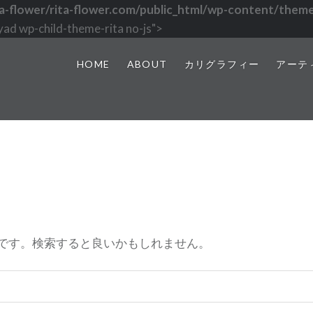
a-flower/rita-flower.com/public_html/wp-content/theme
ad wp-child-theme-rita no-js">
HOME
ABOUT
カリグラフィー
アーテ
です。検索すると良いかもしれません。