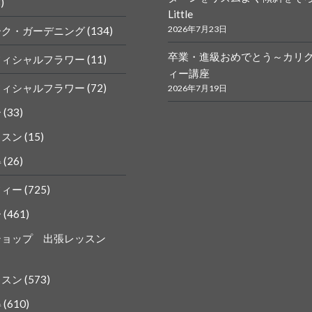
)
Little
k
gram
2026年7月23日
ーク・ガーデニング
(134)
卒業・進級おめでとう～カリ
フィシャルフラワー
(11)
ィー講座
フィシャルフラワー
(72)
2026年7月19日
ー
(33)
ッスン
(15)
得
(26)
フィー
(725)
ー
(461)
ショップ 出張レッスン
ッスン
(573)
得
(610)