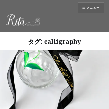
コ
メニュー
ン
テ
ン
ツ
へ
ス
タグ:
calligraphy
キ
ッ
プ