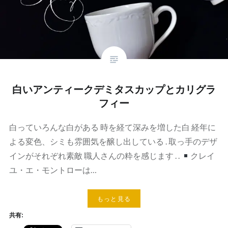
白いアンティークデミタスカップとカリグラ
フィー
白っていろんな白がある 時を経て深みを増した白 経年に
よる変色、シミも雰囲気を醸し出している . 取っ手のデザ
インがそれぞれ素敵 職人さんの粋を感じます . .
クレイ
ユ・エ・モントローは…
もっと見る
共有: