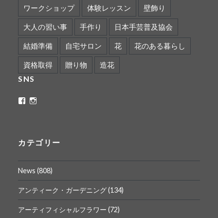
ワークショップ
体験レッスン
壁飾り
大人の習い事
手作り
日本手芸普及協会
結婚準備
自宅サロン
花
花のある暮らし
資格取得
贈り物
造花
SNS
ritaflower.calligraphy
rita_ym
さ
さ
ん
ん
の
の
プ
プ
ロ
ロ
カテゴリー
フ
フ
ィ
ィ
ー
ー
News
(808)
ル
ル
を
を
Facebook
Instagram
アンティーク・ガーデニング
(134)
で
で
表
表
アーティフィシャルフラワー
(72)
示
示