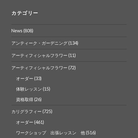
の
の
プ
プ
ロ
ロ
カテゴリー
フ
フ
ィ
ィ
ー
ー
News
(808)
ル
ル
を
を
Facebook
Instagram
アンティーク・ガーデニング
(134)
で
で
表
表
アーティフィシャルフラワー
(11)
示
示
アーティフィシャルフラワー
(72)
オーダー
(33)
体験レッスン
(15)
資格取得
(26)
カリグラフィー
(725)
オーダー
(461)
ワークショップ 出張レッスン 他
(516)