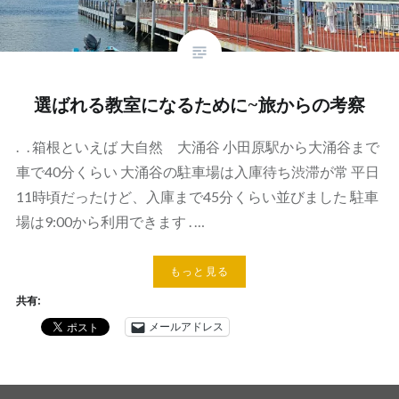
選ばれる教室になるために~旅からの考察
. . 箱根といえば 大自然 大涌谷 小田原駅から大涌谷まで
車で40分くらい 大涌谷の駐車場は入庫待ち渋滞が常 平日
11時頃だったけど、入庫まで45分くらい並びました 駐車
場は9:00から利用できます . …
もっと見る
共有:
メールアドレス