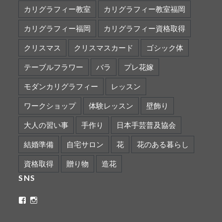
カリグラフィー教室
カリグラフィー教室福岡
カリグラフィー福岡
カリグラフィー資格取得
クリスマス
クリスマスカード
ゴシック体
テーブルフラワー
バラ
プレ花嫁
モダンカリグラフィー
レッスン
ワークショップ
体験レッスン
壁飾り
大人の習い事
手作り
日本手芸普及協会
結婚準備
自宅サロン
花
花のある暮らし
資格取得
贈り物
造花
SNS
ritaflower.calligraphy
rita_ym
さ
さ
ん
ん