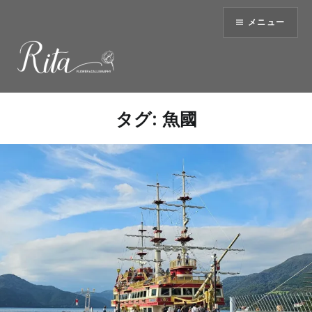
コ
メニュー
ン
テ
ン
ツ
へ
ス
タグ:
魚國
キ
ッ
プ