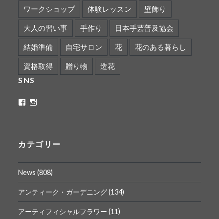
ワークショップ
体験レッスン
壁飾り
大人の習い事
手作り
日本手芸普及協会
結婚準備
自宅サロン
花
花のある暮らし
資格取得
贈り物
造花
SNS
ritaflower.calligraphy
rita_ym
さ
さ
ん
ん
の
の
プ
プ
ロ
ロ
カテゴリー
フ
フ
ィ
ィ
ー
ー
News
(808)
ル
ル
を
を
Facebook
Instagram
アンティーク・ガーデニング
(134)
で
で
表
表
アーティフィシャルフラワー
(11)
示
示