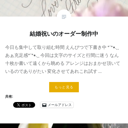
結婚祝いのオーダー制作中
今日も集中して取り組む時間 えんぴつで下書き中 *¨*•.¸¸
あぁ充足感*¨*•.¸¸ 今回は文字のサイズと行間に迷う なん
十枚か書いて遠くから眺める アレンジはおまかせ頂いて
いるのでありがたい 変化させてあれこれ試す …
もっと見る
共有:
メールアドレス