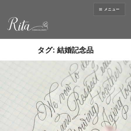
コ
メニュー
ン
テ
ン
ツ
へ
ス
タグ:
結婚記念品
キ
ッ
プ