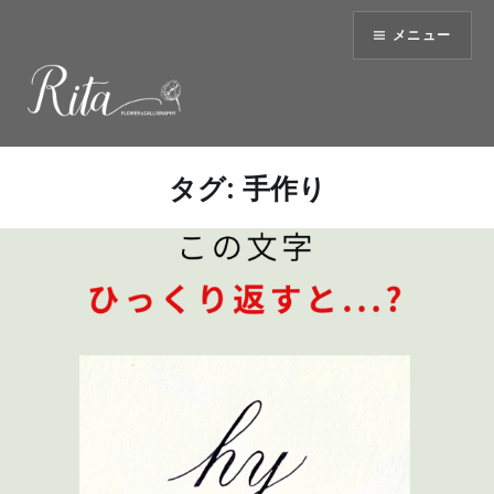
コ
メニュー
ン
テ
ン
ツ
へ
ス
タグ:
手作り
キ
ッ
プ