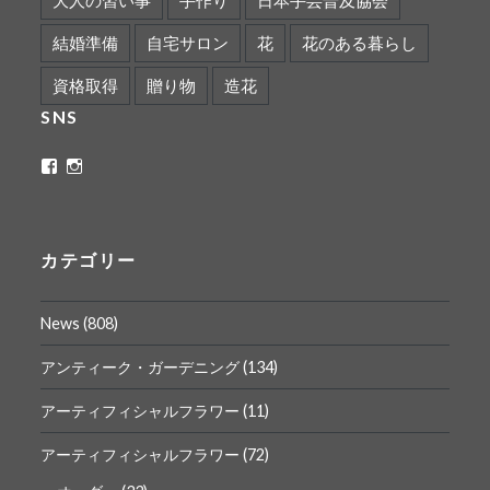
結婚準備
自宅サロン
花
花のある暮らし
資格取得
贈り物
造花
SNS
ritaflower.calligraphy
rita_ym
さ
さ
ん
ん
の
の
プ
プ
ロ
ロ
カテゴリー
フ
フ
ィ
ィ
ー
ー
News
(808)
ル
ル
を
を
Facebook
Instagram
アンティーク・ガーデニング
(134)
で
で
表
表
アーティフィシャルフラワー
(11)
示
示
アーティフィシャルフラワー
(72)