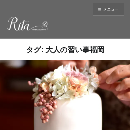
コ
メニュー
ン
テ
ン
ツ
へ
ス
タグ:
大人の習い事福岡
キ
ッ
プ