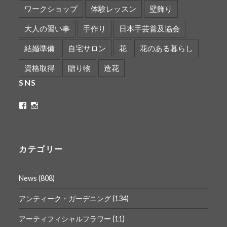
ワークショップ
体験レッスン
壁飾り
大人の習い事
手作り
日本手芸普及協会
結婚準備
自宅サロン
花
花のある暮らし
資格取得
贈り物
造花
SNS
ritaflower.calligraphy
rita_ym
さ
さ
ん
ん
の
の
プ
プ
ロ
ロ
カテゴリー
フ
フ
ィ
ィ
ー
ー
News
(808)
ル
ル
を
を
Facebook
Instagram
アンティーク・ガーデニング
(134)
で
で
表
表
アーティフィシャルフラワー
(11)
示
示