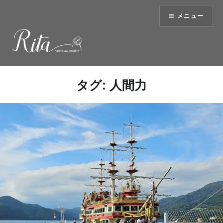
コ
メニュー
ン
テ
ン
ツ
へ
ス
タグ:
人間力
キ
ッ
プ