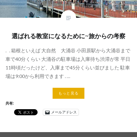
選ばれる教室になるために~旅からの考察
. . 箱根といえば 大自然 大涌谷 小田原駅から大涌谷まで
車で40分くらい 大涌谷の駐車場は入庫待ち渋滞が常 平日
11時頃だったけど、入庫まで45分くらい並びました 駐車
場は9:00から利用できます . …
もっと見る
共有:
メールアドレス