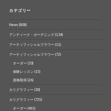
の
の
プ
プ
ロ
ロ
カテゴリー
フ
フ
ィ
ィ
ー
ー
News
(808)
ル
ル
を
を
Facebook
Instagram
アンティーク・ガーデニング
(134)
で
で
表
表
アーティフィシャルフラワー
(11)
示
示
アーティフィシャルフラワー
(72)
オーダー
(33)
体験レッスン
(15)
資格取得
(26)
カリグラフィー
(30)
カリグラフィー
(725)
オーダー
(461)