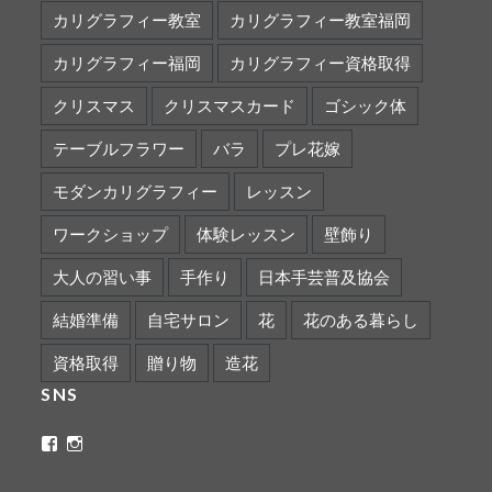
カリグラフィー教室
カリグラフィー教室福岡
カリグラフィー福岡
カリグラフィー資格取得
クリスマス
クリスマスカード
ゴシック体
テーブルフラワー
バラ
プレ花嫁
モダンカリグラフィー
レッスン
ワークショップ
体験レッスン
壁飾り
大人の習い事
手作り
日本手芸普及協会
結婚準備
自宅サロン
花
花のある暮らし
資格取得
贈り物
造花
SNS
ritaflower.calligraphy
rita_ym
さ
さ
ん
ん