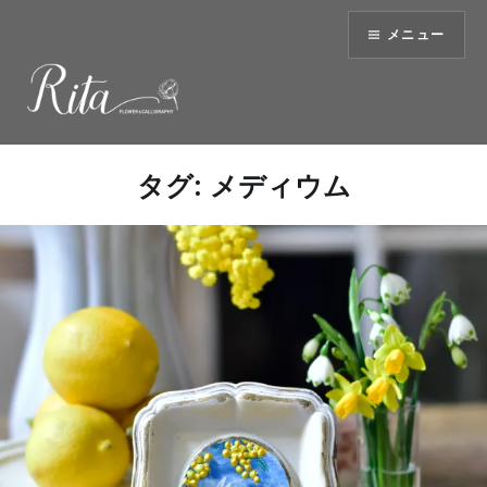
コ
メニュー
ン
テ
ン
ツ
へ
ス
タグ:
メディウム
キ
ッ
プ