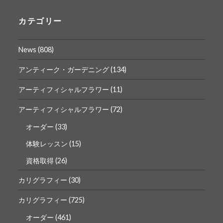
の
の
プ
プ
ロ
ロ
カテゴリー
フ
フ
ィ
ィ
ー
ー
News
(808)
ル
ル
を
を
Facebook
Instagram
アンティーク・ガーデニング
(134)
で
で
表
表
アーティフィシャルフラワー
(11)
示
示
アーティフィシャルフラワー
(72)
オーダー
(33)
体験レッスン
(15)
資格取得
(26)
カリグラフィー
(30)
カリグラフィー
(725)
オーダー
(461)