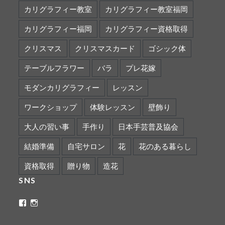
カリグラフィー教室
カリグラフィー教室福岡
カリグラフィー福岡
カリグラフィー資格取得
クリスマス
クリスマスカード
ゴシック体
テーブルフラワー
バラ
プレ花嫁
モダンカリグラフィー
レッスン
ワークショップ
体験レッスン
壁飾り
大人の習い事
手作り
日本手芸普及協会
結婚準備
自宅サロン
花
花のある暮らし
資格取得
贈り物
造花
SNS
ritaflower.calligraphy
rita_ym
さ
さ
ん
ん