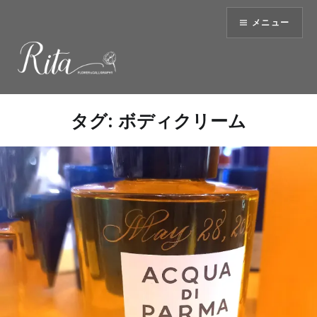
コ
メニュー
ン
テ
ン
ツ
へ
ス
タグ:
ボディクリーム
キ
ッ
プ