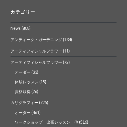
の
の
プ
プ
ロ
ロ
カテゴリー
フ
フ
ィ
ィ
ー
ー
News
(808)
ル
ル
を
を
Facebook
Instagram
アンティーク・ガーデニング
(134)
で
で
表
表
アーティフィシャルフラワー
(11)
示
示
アーティフィシャルフラワー
(72)
オーダー
(33)
体験レッスン
(15)
資格取得
(26)
カリグラフィー
(725)
オーダー
(461)
ワークショップ 出張レッスン 他
(516)