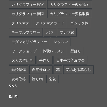
カリグラフィー教室
カリグラフィー教室福岡
カリグラフィー福岡
カリグラフィー資格取得
クリスマス
クリスマスカード
ゴシック体
テーブルフラワー
バラ
プレ花嫁
モダンカリグラフィー
レッスン
ワークショップ
体験レッスン
壁飾り
大人の習い事
手作り
日本手芸普及協会
結婚準備
自宅サロン
花
花のある暮らし
資格取得
贈り物
造花
SNS
ritaflower.calligraphy
rita_ym
さ
さ
ん
ん