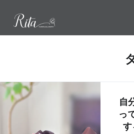
コ
ン
テ
ン
ツ
へ
ス
キ
ッ
プ
自
っ
す