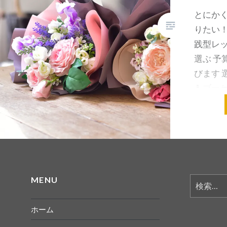
とにか
りたい
践型レッ
選ぶ 予
びます 
⬇︎ ブー
する …
共有:
MENU
検
索:
ホーム