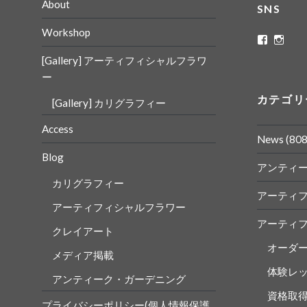
About
SNS
Workshop
ritaflowe
rita_
さ
さ
[Gallery] アーティフィシャルフラワ
ん
ん
の
の
ー
プ
プ
ロ
ロ
カテゴリ
[Gallery] カリグラフィー
フ
フ
ィ
ィ
ー
ー
Access
ル
ル
News
(808
を
を
Blog
Faceboo
Insta
アンティ
で
で
表
表
カリグラフィー
示
示
アーティ
アーティフィシャルフラワー
アーティ
クレイアート
オーダ
メディア掲載
体験レ
アンティーク・ガーデニング
資格取
プライバシーポリシー(個人情報保護