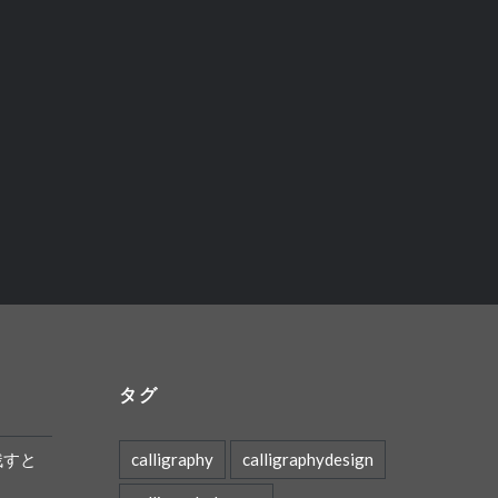
タグ
残すと
calligraphy
calligraphydesign