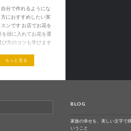
く自分で作れるようにな
！方におすすめしたい実
スンです お店でお花を
算を頭に入れてお花を選
選び方のコツも学びます
ケに束ねる ⬇︎ ラッピング
もっと見る
メールアドレス
BLOG
家族の幸せを、美しい文字で
いうこと