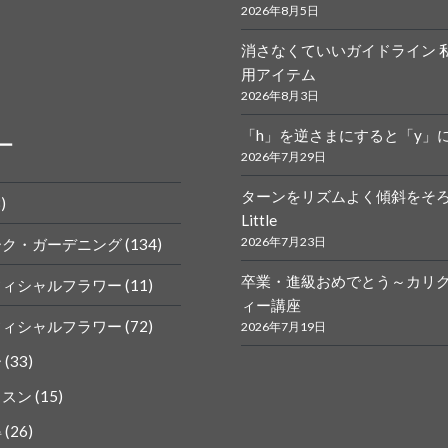
2026年8月5日
消さなくていいガイドライン 
r.calligraphy
ym
用アイテム
2026年8月3日
「h」を逆さまにすると「y」
ー
2026年7月29日
ターンをリズムよく傾斜をそ
)
Little
k
gram
2026年7月23日
ーク・ガーデニング
(134)
卒業・進級おめでとう～カリ
フィシャルフラワー
(11)
ィー講座
フィシャルフラワー
(72)
2026年7月19日
ー
(33)
ッスン
(15)
得
(26)