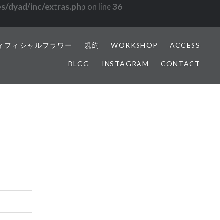
s/dyad/inc/extras.php
on line
36
ィフィシャルフラワー
規約
WORKSHOP
ACCESS
BLOG
INSTAGRAM
CONTACT