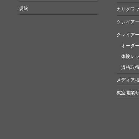
規約
カリグラ
クレイア
クレイア
オーダ
体験レ
資格取
メディア
教室開業