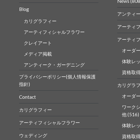
ル
ル
News
(808
を
を
Blog
Faceboo
Insta
アンティ
で
で
表
表
カリグラフィー
示
示
アーティ
アーティフィシャルフラワー
アーティ
クレイアート
オーダ
メディア掲載
体験レ
アンティーク・ガーデニング
資格取
プライバシーポリシー(個人情報保護
指針)
カリグラ
オーダ
Contact
ワーク
カリグラフィー
他
(516)
アーティフィシャルフラワー
体験レ
ウェディング
資格取