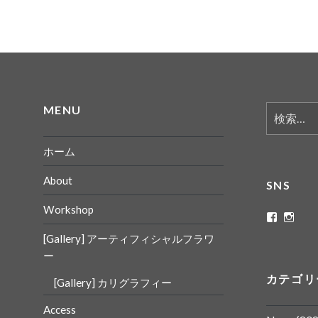
MENU
検
索:
ホーム
About
SNS
Workshop
ritaflowe
rita_
さ
さ
[Gallery] アーティフィシャルフラワ
ん
ん
の
の
ー
プ
プ
ロ
ロ
カテゴリ
[Gallery] カリグラフィー
フ
フ
ィ
ィ
ー
ー
Access