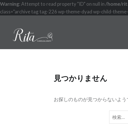
Warning
: Attempt to read property "ID" on null in
/home/rit
class="archive tag tag-226 wp-theme-dyad wp-child-theme-r
コ
ン
テ
ン
ツ
へ
ス
キ
見つかりません
ッ
プ
お探しのものが見つからないよう
検
索: