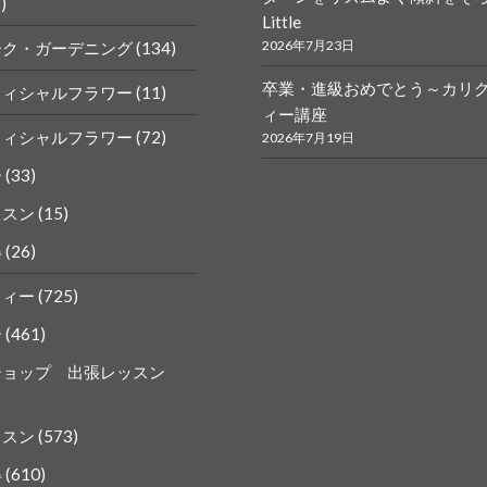
)
Little
k
gram
2026年7月23日
ーク・ガーデニング
(134)
卒業・進級おめでとう～カリ
フィシャルフラワー
(11)
ィー講座
フィシャルフラワー
(72)
2026年7月19日
ー
(33)
ッスン
(15)
得
(26)
フィー
(725)
ー
(461)
ショップ 出張レッスン
ッスン
(573)
得
(610)