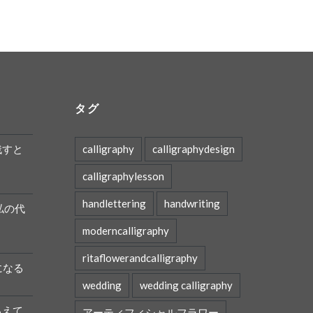
タグ
残すと
calligraphy
calligraphydesign
calligraphylesson
handlettering
handwriting
私の代
moderncalligraphy
ritaflowerandcalligraphy
になる
wedding
wedding calligraphy
ろえて
アーティフィシャルフラワー