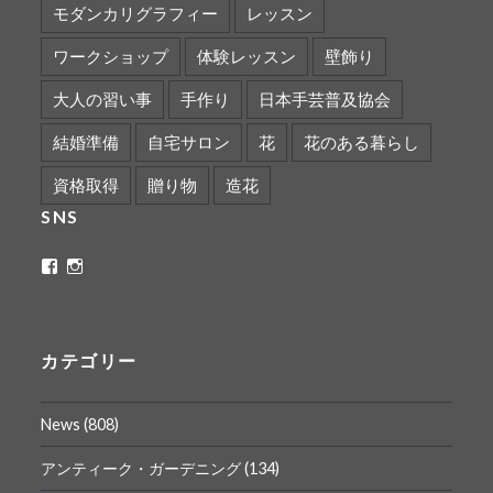
モダンカリグラフィー
レッスン
ワークショップ
体験レッスン
壁飾り
大人の習い事
手作り
日本手芸普及協会
結婚準備
自宅サロン
花
花のある暮らし
資格取得
贈り物
造花
SNS
ritaflower.calligraphy
rita_ym
さ
さ
ん
ん
の
の
プ
プ
ロ
ロ
カテゴリー
フ
フ
ィ
ィ
ー
ー
News
(808)
ル
ル
を
を
Facebook
Instagram
アンティーク・ガーデニング
(134)
で
で