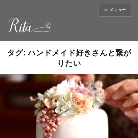
コ
メニュー
ン
テ
ン
ツ
へ
ス
タグ:
ハンドメイド好きさんと繋が
キ
りたい
ッ
プ