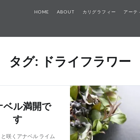
HOME
ABOUT
カリグラフィー
アーテ
タグ:
ドライフラワー
ナベル満開で
す
と咲くアナベル ライム