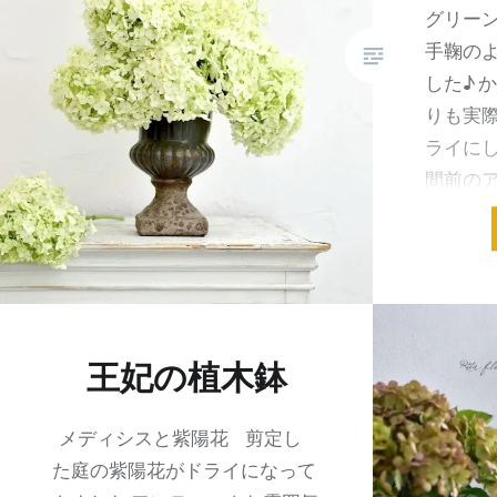
グリーン
手鞠の
した♪ か
りも実際
ライに
間前のア
共有:
王妃の植木鉢
メディシスと紫陽花 剪定し
た庭の紫陽花がドライになって