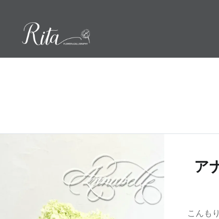
コ
ン
テ
ン
ツ
へ
ス
キ
ッ
プ
ア
こんもり