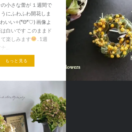
の小さな蕾が １週間で
ようにふわふわ開花しま
わいい✧(ºัΘºั♡) 画像よ
は白いです このままド
して楽しみます
. 1週
ナ…
もっと見る
メールアドレス