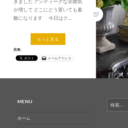
きました アンティークな雰囲気
が増して どこにどう置いても素
敵になります 今日はク…
もっと見る
共有:
メールアドレス
MENU
検
索:
ホーム