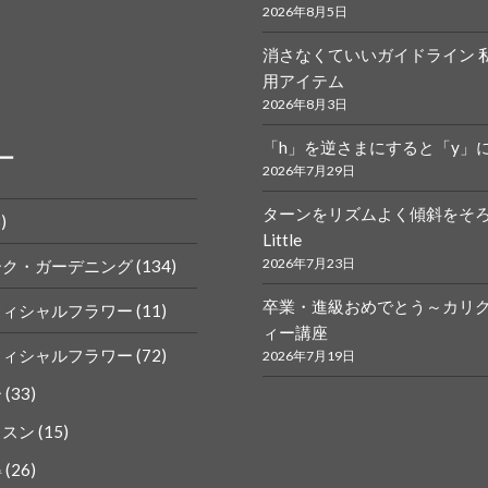
2026年8月5日
消さなくていいガイドライン 
r.calligraphy
ym
用アイテム
2026年8月3日
「h」を逆さまにすると「y」
ー
2026年7月29日
ターンをリズムよく傾斜をそ
)
Little
k
gram
2026年7月23日
ーク・ガーデニング
(134)
卒業・進級おめでとう～カリ
フィシャルフラワー
(11)
ィー講座
フィシャルフラワー
(72)
2026年7月19日
ー
(33)
ッスン
(15)
得
(26)