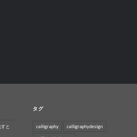
タグ
残すと
calligraphy
calligraphydesign