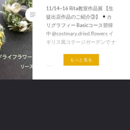
11/14~16 Rita教室作品展 【生
徒出店作品のご紹介③】
カ
リグラフィー Basicコース習得
中 @costmary.dried.flowers イ
ギリス風コテージガーデンで ナ
チ…
もっと見る
共有:
メールアドレス