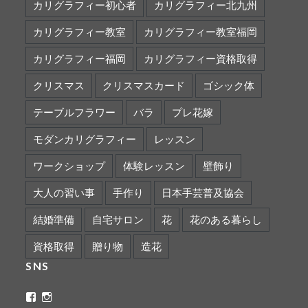
カリグラフィー初心者
カリグラフィー北九州
カリグラフィー教室
カリグラフィー教室福岡
カリグラフィー福岡
カリグラフィー資格取得
クリスマス
クリスマスカード
ゴシック体
テーブルフラワー
バラ
プレ花嫁
モダンカリグラフィー
レッスン
ワークショップ
体験レッスン
壁飾り
大人の習い事
手作り
日本手芸普及協会
結婚準備
自宅サロン
花
花のある暮らし
資格取得
贈り物
造花
SNS
ritaflower.calligraphy
rita_ym
さ
さ