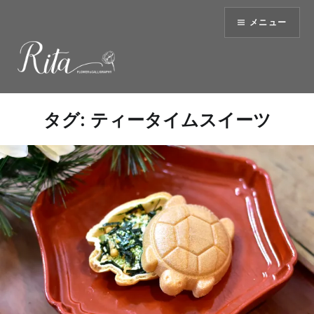
コ
メニュー
ン
テ
ン
ツ
へ
ス
タグ:
ティータイムスイーツ
キ
ッ
プ