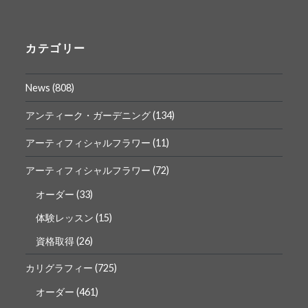
ん
ん
の
の
プ
プ
ロ
ロ
カテゴリー
フ
フ
ィ
ィ
ー
ー
News
(808)
ル
ル
を
を
Facebook
Instagram
アンティーク・ガーデニング
(134)
で
で
表
表
アーティフィシャルフラワー
(11)
示
示
アーティフィシャルフラワー
(72)
オーダー
(33)
体験レッスン
(15)
資格取得
(26)
カリグラフィー
(725)
オーダー
(461)