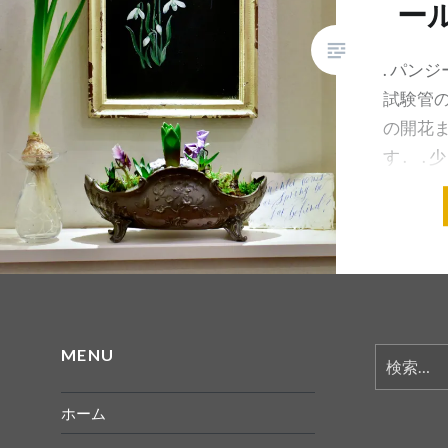
ー
. パン
試験管の
の開花
す . 
のお楽し
スノード
は…
共有:
MENU
検
索:
ホーム