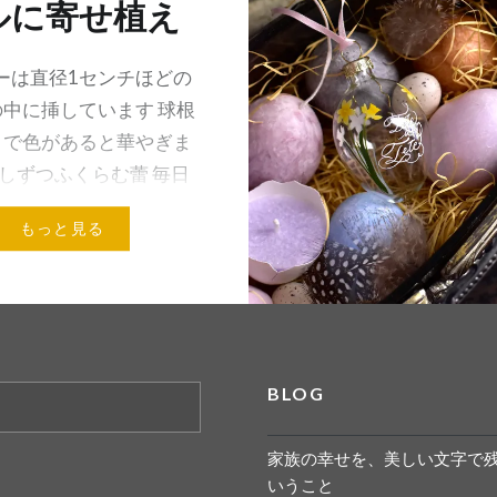
ルに寄せ植え
ジーは直径1センチほどの
中に挿しています 球根
まで色があると華やぎま
. 少しずつふくらむ蕾 毎日
み 甘い香りも楽しみ .
もっと見る
ロップSNOWDROP
メールアドレス
BLOG
家族の幸せを、美しい文字で
いうこと