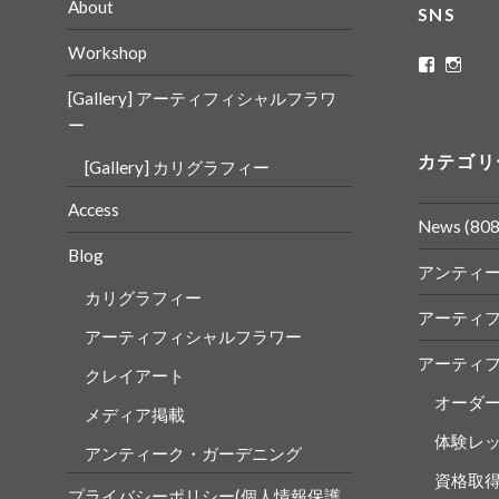
About
SNS
Workshop
ritaflowe
rita_
さ
さ
[Gallery] アーティフィシャルフラワ
ん
ん
の
の
ー
プ
プ
ロ
ロ
カテゴリ
[Gallery] カリグラフィー
フ
フ
ィ
ィ
ー
ー
Access
ル
ル
News
(808
を
を
Blog
Faceboo
Insta
アンティ
で
で
表
表
カリグラフィー
示
示
アーティ
アーティフィシャルフラワー
アーティ
クレイアート
オーダ
メディア掲載
体験レ
アンティーク・ガーデニング
資格取
プライバシーポリシー(個人情報保護