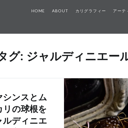
HOME
ABOUT
カリグラフィー
アーテ
タグ:
ジャルディニエー
ヤシンスとム
カリの球根を
ャルディニエ