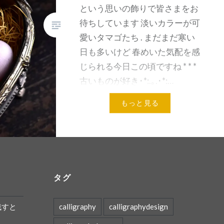
という思いの飾りで皆さまをお
待ちしています 淡いカラーが可
愛いタマゴたち . まだまだ寒い
日も多いけど 春めいた気配を感
じられる今日この頃ですね * * *
古いものが好き･*:.｡.･*:…
もっと見る
共有:
メールアドレス
タグ
残すと
calligraphy
calligraphydesign