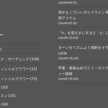
2026年8月5日
消さなくていいガイドライン 
r.calligraphy
ym
用アイテム
2026年8月3日
「h」を逆さまにすると「y」
ー
2026年7月29日
ターンをリズムよく傾斜をそ
)
Little
k
gram
2026年7月23日
ーク・ガーデニング
(134)
卒業・進級おめでとう～カリ
フィシャルフラワー
(11)
ィー講座
フィシャルフラワー
(72)
2026年7月19日
ー
(33)
ッスン
(15)
得
(26)