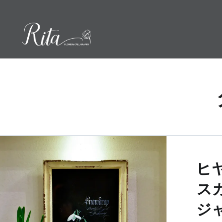
コ
ン
テ
ン
ツ
へ
ス
キ
ッ
プ
ヒ
ス
ジ