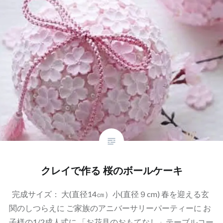
クレイで作る 桜のボールケーキ
完成サイズ : 大(直径14㎝）小(直径９cm) 春を迎える玄
関のしつらえに ご家族のアニバーサリーパーティーに お
子様の1/2成人式に 「お花見のおもてなし」テーブルコー