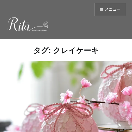
コ
メニュー
ン
テ
ン
ツ
へ
ス
タグ:
クレイケーキ
キ
ッ
プ