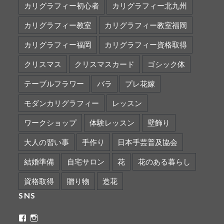
カリグラフィー初心者
カリグラフィー北九州
カリグラフィー教室
カリグラフィー教室福岡
カリグラフィー福岡
カリグラフィー資格取得
クリスマス
クリスマスカード
ゴシック体
テーブルフラワー
バラ
プレ花嫁
モダンカリグラフィー
レッスン
ワークショップ
体験レッスン
壁飾り
大人の習い事
手作り
日本手芸普及協会
結婚準備
自宅サロン
花
花のある暮らし
資格取得
贈り物
造花
SNS
ritaflower.calligraphy
rita_ym