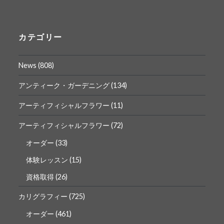
さ
さ
ん
ん
の
の
プ
プ
ロ
ロ
カテゴリー
フ
フ
ィ
ィ
ー
ー
News
(808)
ル
ル
を
を
Facebook
Instagram
アンティーク・ガーデニング
(134)
で
で
表
表
アーティフィシャルフラワー
(11)
示
示
アーティフィシャルフラワー
(72)
オーダー
(33)
体験レッスン
(15)
資格取得
(26)
カリグラフィー
(725)
オーダー
(461)