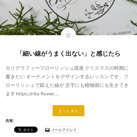
「細い線がうまく出ない」と感じたら
カリグラフィーフローリッシュ講座 クリスマスの時期に
書きたい オーナメントをデザインするレッスンです . フ
ローリッシュで鍛えた線が 文字にも植物画にも生きてき
ます https://rita-flower….
もっと見る
共有:
メールアドレス