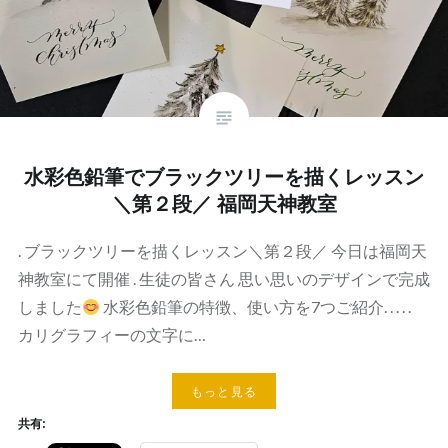
水彩色鉛筆でブラックツリーを描くレッスン
＼第２段／ 福岡天神教室
. ブラックツリーを描くレッスン＼第２段／ 今日は福岡天
神教室にて開催 . 生徒の皆さん 思い思いのデザインで完成
しました
水彩色鉛筆の特徴、使い方を7つご紹介. . . . .
カリグラフィーの文字に…
もっと見る
共有: