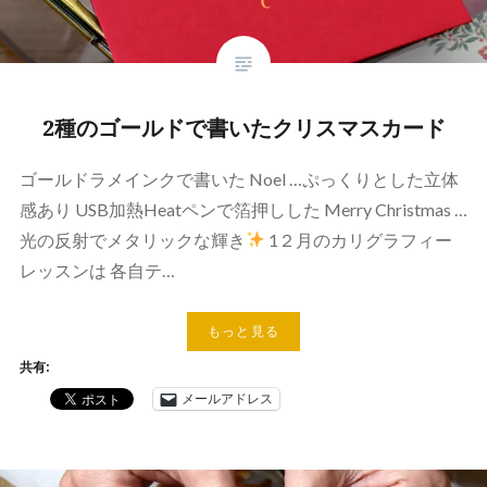
2種のゴールドで書いたクリスマスカード
ゴールドラメインクで書いた Noel …ぷっくりとした立体
感あり USB加熱Heatペンで箔押しした Merry Christmas …
光の反射でメタリックな輝き
1２月のカリグラフィー
レッスンは 各自テ…
もっと見る
共有:
メールアドレス