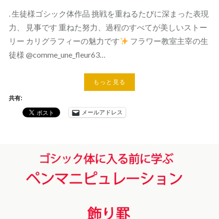
. 生徒様ゴシック体作品 挑戦を重ねるたびに深まった表現
力、 見事です 重ねた努力、過程のすべてが美しいストー
リー カリグラフィーの魅力です
フラワー教室主宰の生
徒様 @comme_une_fleur63…
もっと見る
共有:
メールアドレス