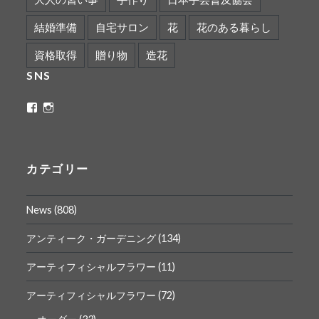
結婚準備
自宅サロン
花
花のある暮らし
資格取得
贈り物
造花
SNS
ritaflower.calligraphy
rita_ym
さ
さ
ん
ん
の
の
プ
プ
ロ
ロ
カテゴリー
フ
フ
ィ
ィ
ー
ー
News
(808)
ル
ル
を
を
Facebook
Instagram
アンティーク・ガーデニング
(134)
で
で
表
表
アーティフィシャルフラワー
(11)
示
示
アーティフィシャルフラワー
(72)