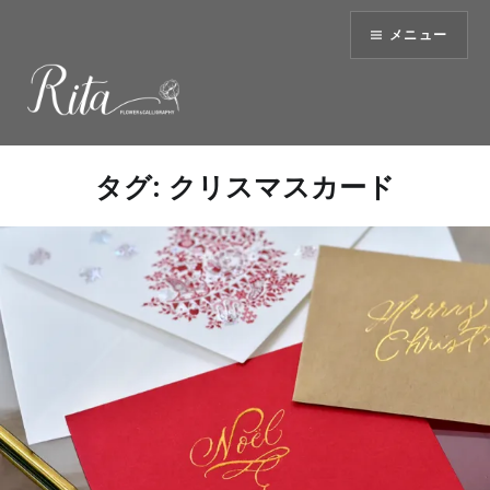
コ
メニュー
ン
テ
ン
ツ
へ
ス
タグ:
クリスマスカード
キ
ッ
プ