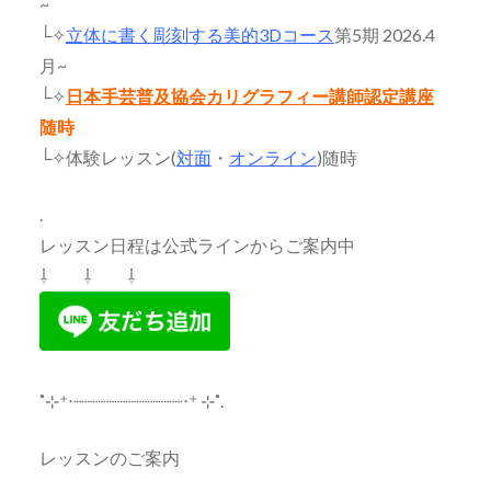
~
└✧
立体に書く彫刻する美的3Dコース
第5期 2026.4
月~
└✧
日本手芸普及協会カリグラフィー講師認定講座
随時
└✧体験レッスン(
対面
・
オンライン
)随時
.
レッスン日程は公式ラインからご案内中
⇩ ⇩ ⇩
˚⊹⁺‧┈┈┈┈┈┈┈┈┈┈‧⁺ ⊹˚.
レッスンのご案内