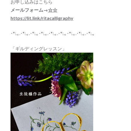
お申し込みはこちら
メールフォーム→
☆☆
https://lit.link/ritacalligraphy
･*:.｡.･*:.｡.･*:.｡･*:.｡.･*:.｡.･*:.｡･*:.｡.･*:.｡.･*:.｡
「ギルディングレッスン」