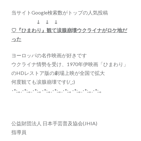
当サイトGoogle検索数がトップの人気投稿
↓ ↓ ↓
♡『ひまわり』観て涙腺崩壊ウクライナがロケ地だ
った
ヨーロッパの名作映画が好きです
ウクライナ情勢を受け、1970年伊映画「ひまわり」
のHDレストア版の劇場上映が全国で拡大
何度観ても涙腺崩壊です(/_;)
･*:.｡.･*:.｡.･*:.｡･*:.｡.･*:.｡.･*:.｡･*:.｡.･*:.｡.･*:.｡
公益財団法人 日本手芸普及協会(JHIA)
指導員