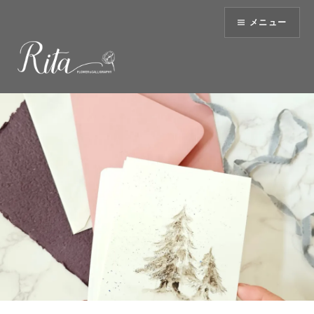
コ
メニュー
ン
テ
ン
ツ
へ
ス
キ
ッ
プ