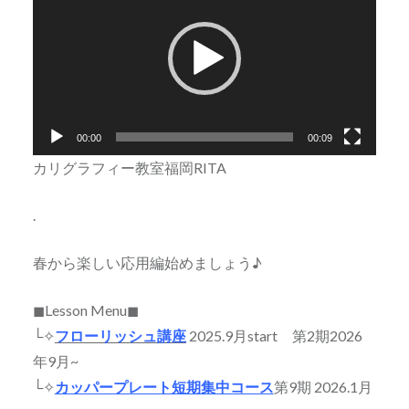
プ
レ
ー
ヤ
ー
00:00
00:09
カリグラフィー教室福岡RITA
.
春から楽しい応用編始めましょう♪
◼Lesson Menu◼
└✧
フローリッシュ講座
2025.9月start 第2期2026
年9月~
└✧
カッパープレート短期集中コース
第9期 2026.1月