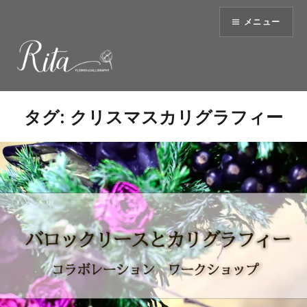
コ
メニュー
ン
テ
ン
ツ
へ
ス
タグ:
クリスマスカリグラフィー
キ
ッ
プ