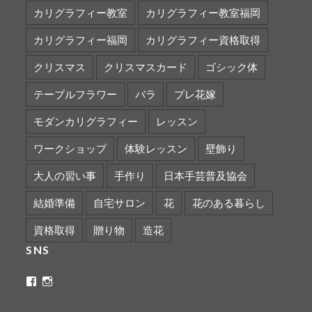
カリグラフィー教室
カリグラフィー教室福岡
カリグラフィー福岡
カリグラフィー資格取得
クリスマス
クリスマスカード
ゴシック体
テーブルフラワー
バラ
プレ花嫁
モダンカリグラフィー
レッスン
ワークショップ
体験レッスン
壁飾り
大人の習い事
手作り
日本手芸普及協会
結婚準備
自宅サロン
花
花のある暮らし
資格取得
贈り物
造花
SNS
ritaflower.calligraphy
rita_ym
さ
さ
ん
ん