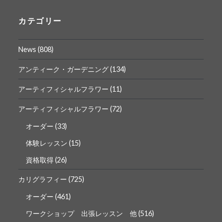
の
の
プ
プ
ロ
ロ
カテゴリー
フ
フ
ィ
ィ
ー
ー
News
(808)
ル
ル
を
を
Facebook
Instagram
アンティーク・ガーデニング
(134)
で
で
表
表
アーティフィシャルフラワー
(11)
示
示
アーティフィシャルフラワー
(72)
オーダー
(33)
体験レッスン
(15)
資格取得
(26)
カリグラフィー
(725)
オーダー
(461)
ワークショップ 出張レッスン 他
(516)