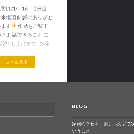
品展11/14~16 2日目
来場頂き 誠にありがと
います
作品をご覧下
様とお話できること 生
感謝申し上げます お花
多く カリグラフイーを
もっと見る
メールアドレス
BLOG
家族の幸せを、美しい文字で
いうこと