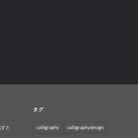
タグ
残すと
calligraphy
calligraphydesign