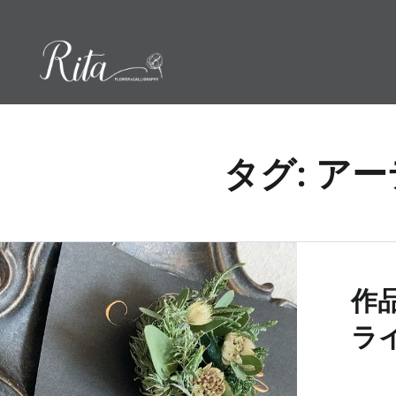
コ
ン
テ
ン
ツ
へ
ス
タグ:
アー
キ
ッ
プ
作
ラ