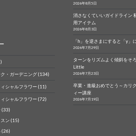
2026年8月5日
消さなくていいガイドライン 
r.calligraphy
ym
用アイテム
2026年8月3日
「h」を逆さまにすると「y」
ー
2026年7月29日
ターンをリズムよく傾斜をそ
)
Little
k
gram
2026年7月23日
ーク・ガーデニング
(134)
卒業・進級おめでとう～カリ
フィシャルフラワー
(11)
ィー講座
フィシャルフラワー
(72)
2026年7月19日
ー
(33)
ッスン
(15)
得
(26)