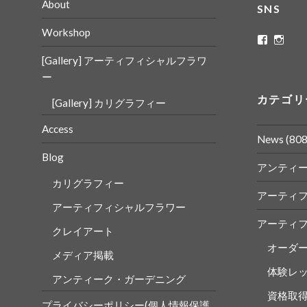
About
SNS
Workshop
ritaflowe
rita_
さ
さ
[Gallery] アーティフィシャルフラワ
ん
ん
の
の
ー
プ
プ
ロ
ロ
カテゴリ
[Gallery] カリグラフィー
フ
フ
ィ
ィ
ー
ー
Access
ル
ル
News
(808
を
を
Blog
Faceboo
Insta
アンティ
で
で
表
表
カリグラフィー
示
示
アーティ
アーティフィシャルフラワー
アーティ
クレイアート
オーダ
メディア掲載
体験レ
アンティーク・ガーデニング
資格取
プライバシーポリシー(個人情報保護