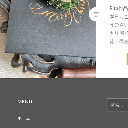
Rita作
本日もご
うござ
さり 皆
徒一同
の先生も
学ん…
共有:
MENU
検
索:
ホーム