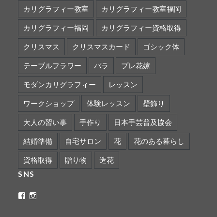
カリグラフィー教室
カリグラフィー教室福岡
カリグラフィー福岡
カリグラフィー資格取得
クリスマス
クリスマスカード
ゴシック体
テーブルフラワー
バラ
プレ花嫁
モダンカリグラフィー
レッスン
ワークショップ
体験レッスン
壁飾り
大人の習い事
手作り
日本手芸普及協会
結婚準備
自宅サロン
花
花のある暮らし
資格取得
贈り物
造花
SNS
ritaflower.calligraphy
rita_ym
さ
さ
ん
ん