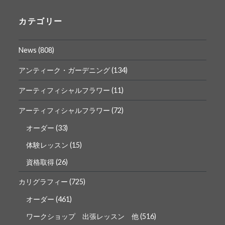
の
の
プ
プ
ロ
ロ
カテゴリー
フ
フ
ィ
ィ
ー
ー
News
(808)
ル
ル
を
を
Facebook
Instagram
アンティーク・ガーデニング
(134)
で
で
表
表
アーティフィシャルフラワー
(11)
示
示
アーティフィシャルフラワー
(72)
オーダー
(33)
体験レッスン
(15)
資格取得
(26)
カリグラフィー
(725)
オーダー
(461)
ワークショップ 出張レッスン 他
(516)