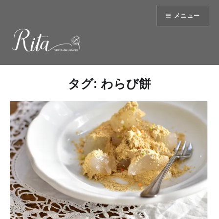
コ
メニュー
ン
テ
ン
ツ
へ
ス
タグ:
わらび餅
キ
ッ
プ