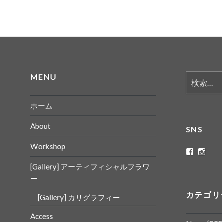
MENU
検
索:
ホーム
About
SNS
Workshop
ritaflowe
rita_
さ
さ
[Gallery] アーティフィシャルフラワ
ん
ん
の
の
ー
プ
プ
ロ
ロ
カテゴリ
[Gallery] カリグラフィー
フ
フ
ィ
ィ
ー
ー
Access