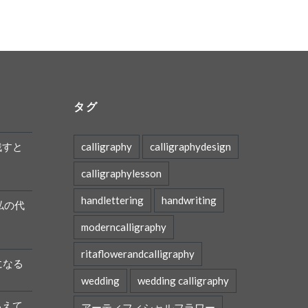
タグ
残すと
calligraphy
calligraphydesign
calligraphylesson
handlettering
handwriting
私の代
moderncalligraphy
ritaflowerandcalligraphy
になる
wedding
wedding calligraphy
ろえて
アーティフィシャルフラワー