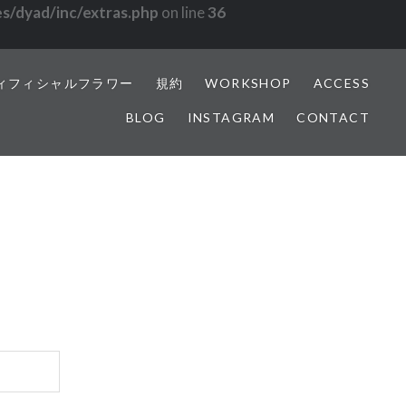
s/dyad/inc/extras.php
on line
36
ィフィシャルフラワー
規約
WORKSHOP
ACCESS
BLOG
INSTAGRAM
CONTACT