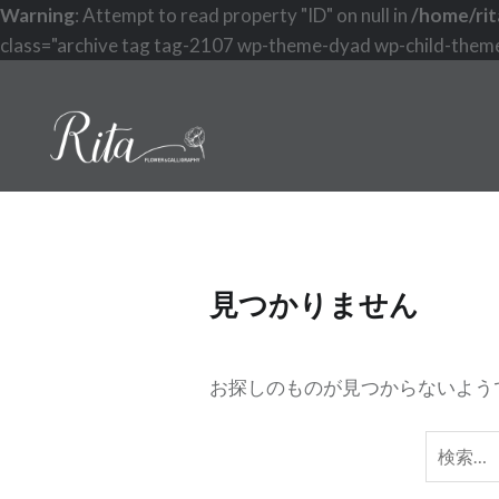
Warning
: Attempt to read property "ID" on null in
/home/rit
class="archive tag tag-2107 wp-theme-dyad wp-child-theme-
コ
ン
テ
ン
ツ
へ
ス
キ
見つかりません
ッ
プ
お探しのものが見つからないよう
検
索: