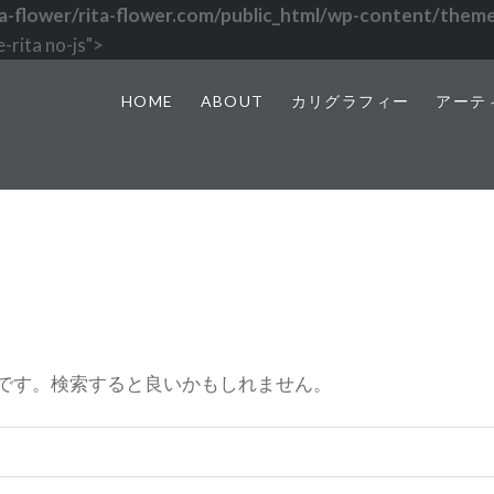
a-flower/rita-flower.com/public_html/wp-content/theme
rita no-js">
HOME
ABOUT
カリグラフィー
アーテ
です。検索すると良いかもしれません。