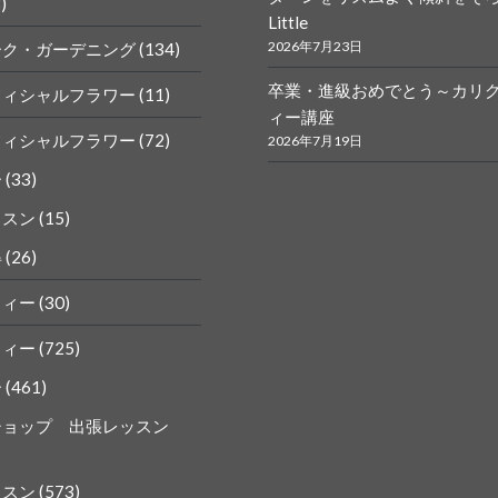
)
Little
k
gram
2026年7月23日
ーク・ガーデニング
(134)
卒業・進級おめでとう～カリ
フィシャルフラワー
(11)
ィー講座
フィシャルフラワー
(72)
2026年7月19日
ー
(33)
ッスン
(15)
得
(26)
フィー
(30)
フィー
(725)
ー
(461)
ショップ 出張レッスン
ッスン
(573)