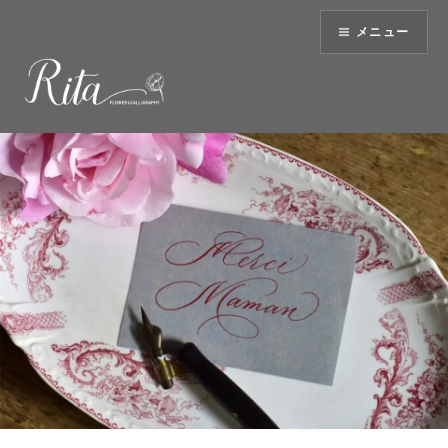
コ
メニュー
ン
テ
ン
ツ
へ
ス
キ
ッ
プ