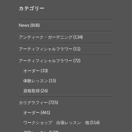
プ
プ
ロ
ロ
カテゴリー
フ
フ
ィ
ィ
ー
ー
News
(808)
ル
ル
を
を
Facebook
Instagram
アンティーク・ガーデニング
(134)
で
で
表
表
アーティフィシャルフラワー
(11)
示
示
アーティフィシャルフラワー
(72)
オーダー
(33)
体験レッスン
(15)
資格取得
(26)
カリグラフィー
(725)
オーダー
(461)
ワークショップ 出張レッスン 他
(516)