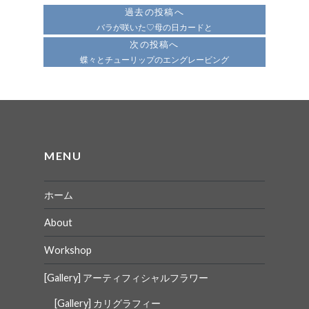
稿
過去の投稿へ
ナ
バラが咲いた♡母の日カードと
次の投稿へ
ビ
蝶々とチューリップのエングレービング
ゲ
ー
シ
ョ
MENU
ン
ホーム
About
Workshop
[Gallery] アーティフィシャルフラワー
[Gallery] カリグラフィー