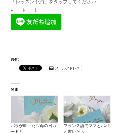
「レッスン予約」をタップしてください
⇩ ⇩ ⇩
共有:
メールアドレス
関連
バラが咲いた♡母の日カ
フランス語でママとパパ
ードと
と書いたら