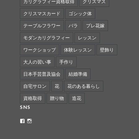
カリグラフィー資格取得
クリスマス
クリスマスカード
ゴシック体
テーブルフラワー
バラ
プレ花嫁
モダンカリグラフィー
レッスン
ワークショップ
体験レッスン
壁飾り
大人の習い事
手作り
日本手芸普及協会
結婚準備
自宅サロン
花
花のある暮らし
資格取得
贈り物
造花
SNS
ritaflower.calligraphy
rita_ym
さ
さ
ん
ん
の
の