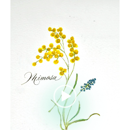
動
画
プ
レ
ー
ヤ
ー