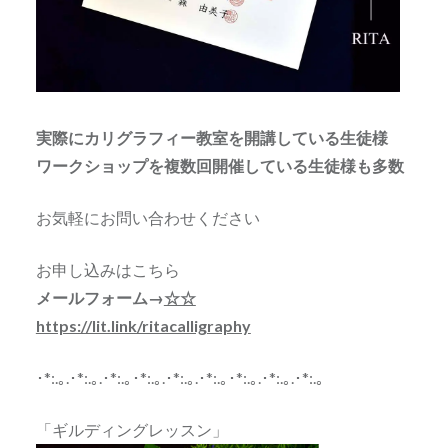
実際にカリグラフィー教室を開講している生徒様
ワークショップを複数回開催している生徒様も多数
お気軽にお問い合わせください
お申し込みはこちら
メールフォーム→
☆☆
https://lit.link/ritacalligraphy
･*:.｡.･*:.｡.･*:.｡･*:.｡.･*:.｡.･*:.｡･*:.｡.･*:.｡.･*:.｡
「ギルディングレッスン」