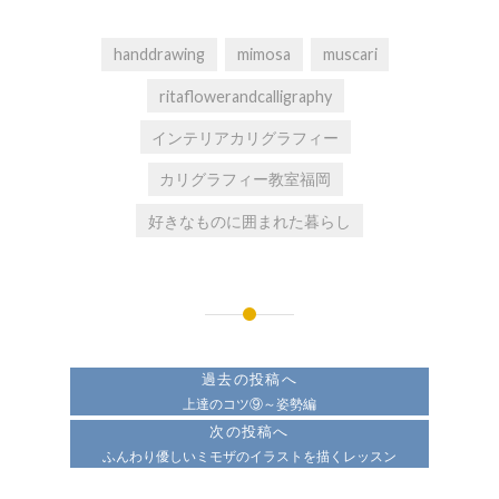
handdrawing
mimosa
muscari
ritaflowerandcalligraphy
インテリアカリグラフィー
カリグラフィー教室福岡
好きなものに囲まれた暮らし
投
稿
過去の投稿へ
ナ
上達のコツ⑨～姿勢編
次の投稿へ
ビ
ふんわり優しいミモザのイラストを描くレッスン
ゲ