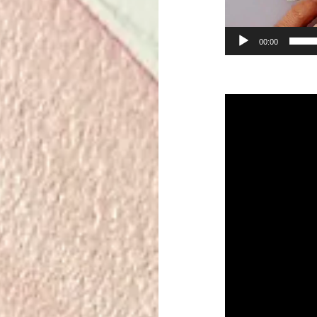
00:00
動
画
プ
レ
ー
ヤ
ー