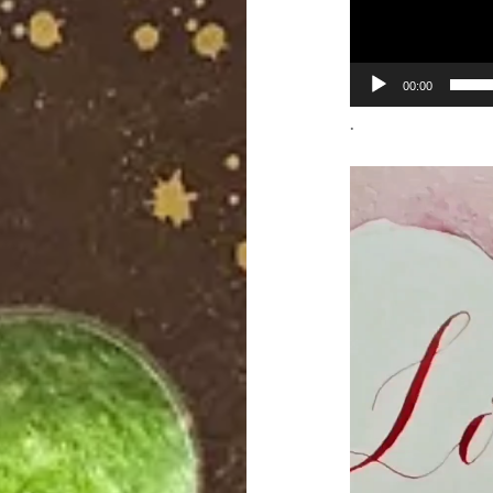
00:00
.
動
画
プ
レ
ー
ヤ
ー