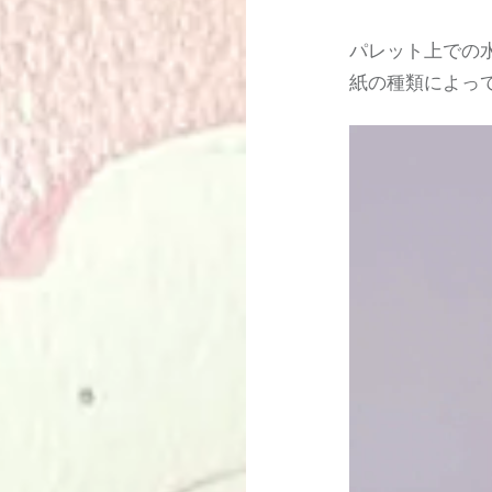
パレット上での
紙の種類によっ
動
画
プ
レ
ー
ヤ
ー