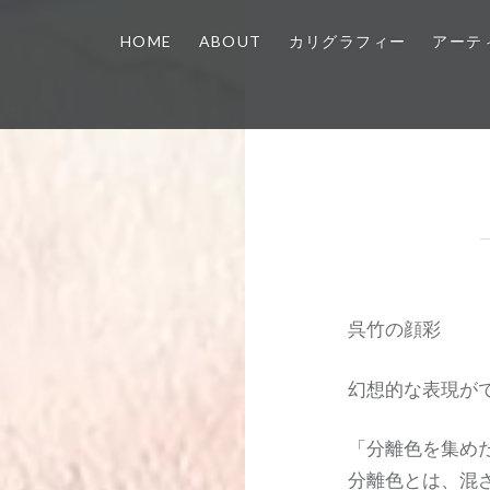
HOME
ABOUT
カリグラフィー
アーテ
呉竹の顔彩
幻想的な表現が
「分離色を集め
分離色とは、混