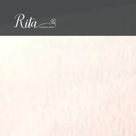
コ
ン
テ
ン
ツ
へ
ス
キ
ッ
プ