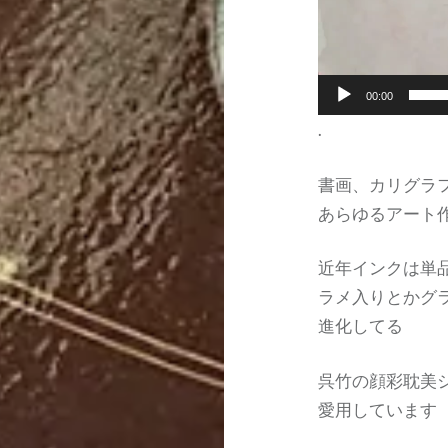
00:00
.
書画、カリグラ
あらゆるアート
近年インクは単
ラメ入りとかグ
進化してる
呉竹の顔彩耽美
愛用しています