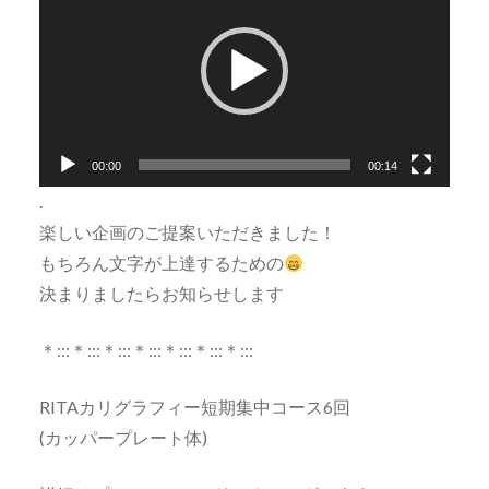
プ
レ
ー
ヤ
ー
00:00
00:14
.
楽しい企画のご提案いただきました！
もちろん文字が上達するための
決まりましたらお知らせします
＊:::＊:::＊:::＊:::＊:::＊:::＊:::
RITAカリグラフィー短期集中コース6回
(カッパープレート体)