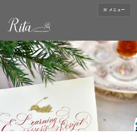
コ
メニュー
ン
テ
ン
ツ
へ
ス
キ
ッ
プ