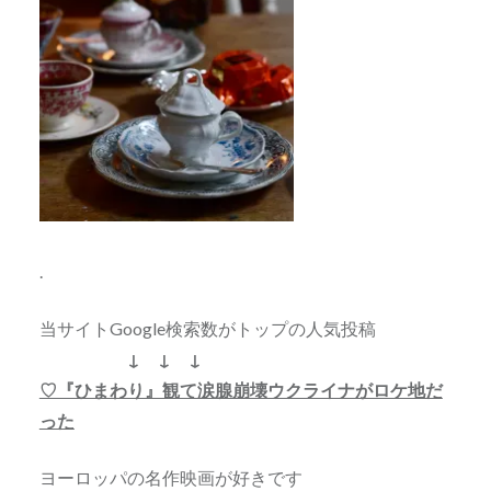
.
当サイトGoogle検索数がトップの人気投稿
↓ ↓ ↓
♡『ひまわり』観て涙腺崩壊ウクライナがロケ地だ
った
ヨーロッパの名作映画が好きです