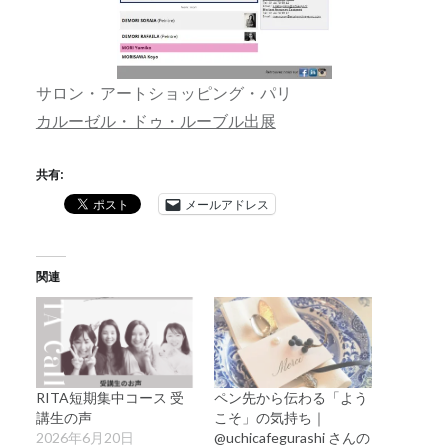
サロン・アートショッピング・パリ
カルーゼル・ドゥ・ルーブル出展
共有:
メールアドレス
関連
RITA短期集中コース 受
ペン先から伝わる「よう
講生の声
こそ」の気持ち｜
2026年6月20日
@uchicafegurashi さんの