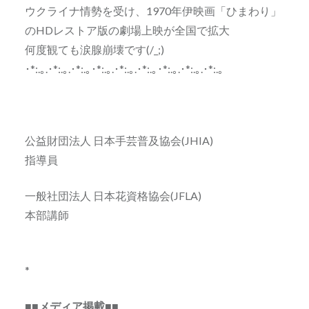
ウクライナ情勢を受け、1970年伊映画「ひまわり」
のHDレストア版の劇場上映が全国で拡大
何度観ても涙腺崩壊です(/_;)
･*:.｡.･*:.｡.･*:.｡･*:.｡.･*:.｡.･*:.｡･*:.｡.･*:.｡.･*:.｡
公益財団法人 日本手芸普及協会(JHIA)
指導員
一般社団法人 日本花資格協会(JFLA)
本部講師
*
■■メディア掲載■■