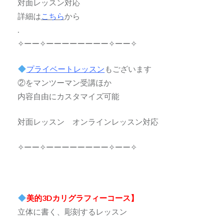
対面レッスン対応
詳細は
こちら
から
.
✧ーー✧ーーーーーーーー✧ーー✧
プライベートレッスン
もございます
②をマンツーマン受講ほか
内容自由にカスタマイズ可能
対面レッスン オンラインレッスン対応
✧ーー✧ーーーーーーーー✧ーー✧
美的3Dカリグラフィーコース】
立体に書く、彫刻するレッスン