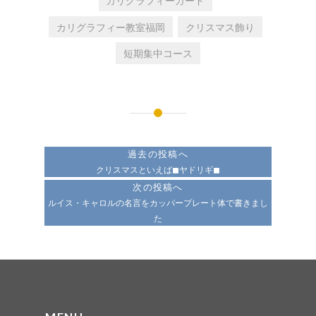
カリグラフィーカード
カリグラフィー教室福岡
クリスマス飾り
短期集中コース
投
稿
過去の投稿へ
ナ
クリスマスといえば◼ヤドリギ◼
次の投稿へ
ビ
ルイス・キャロルの名言をカッパープレート体で書きまし
ゲ
た
ー
シ
ョ